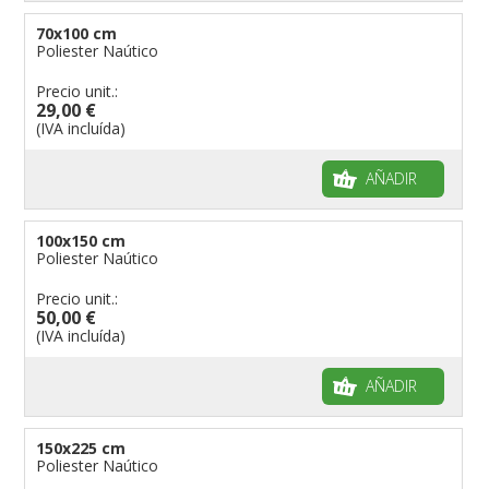
banderas para eventos
Dimensiones de las banderas
70x100 cm
banderas para bicicletas
Poliester Naútico
Banderas para concesionarios
Precio unit.:
29,00 €
Banderas para tiendas
(IVA incluída)
banderas para Palios
banderas para religiosas
AÑADIR
Administraciones Públicas
Banderas para embajadas
100x150 cm
Poliester Naútico
banderas para parques
Precio unit.:
banderas para grupos musicales
50,00 €
Banderas para niños
(IVA incluída)
Banderas para fiestas
AÑADIR
150x225 cm
Poliester Naútico