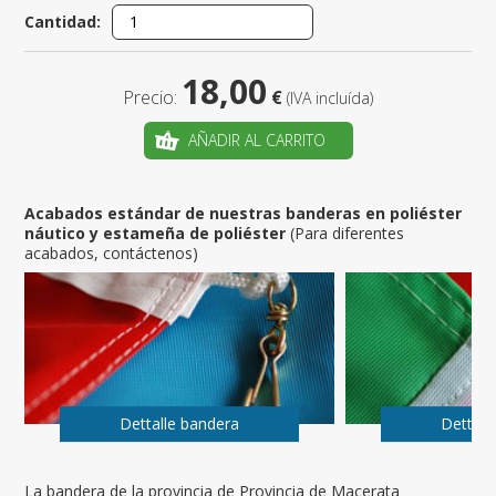
Cantidad:
18,00
Precio:
€
(IVA incluída)
AÑADIR AL CARRITO
Acabados estándar de nuestras banderas en poliéster
náutico y estameña de poliéster
(Para diferentes
acabados, contáctenos)
Dettalle bandera
Dettall
La bandera de la provincia de Provincia de Macerata