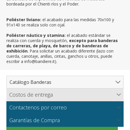
bordeada por el Chienti ríos y el Poder.
Poliéster liviano:
el acabado para las medidas 70x100 y
91x140 se realiza solo con ojal.
Poliéster náutico y stamina:
el acabado estándar se
realiza con cuerda y mosquetón,
excepto para banderas
de carreras, de playa, de barco y de banderas de
exhibición
. Para solicitar un acabado diferente (lazo con
cuerda, canotaje, anillas, cintas, ganchos u otros, puede
escribir a info@bandiere.it).
Catálogo Banderas
Costos de entrega
Catálogo completo de banderas
Flagsonline.it calcula los costos de envío en función del
Paises
Contactenos por correo
peso de los bienes, el tipo de pago y el método de
Regiones y Estados
Norte América
entrega.
NUEVO
Escríbanos para solicitar información sobre productos o
Telas para banderas
Garantías de Compra
Cantones y Provincias
América del Sur
Regiones italianas
una cotización para grandes cantidades o producciones
VER
particulares.
Ciudades
Europa
Estados de EEUU
Cantones suizos