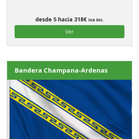
desde 5 hacia 318€
iva inc.
Ver
Bandera Champana-Ardenas