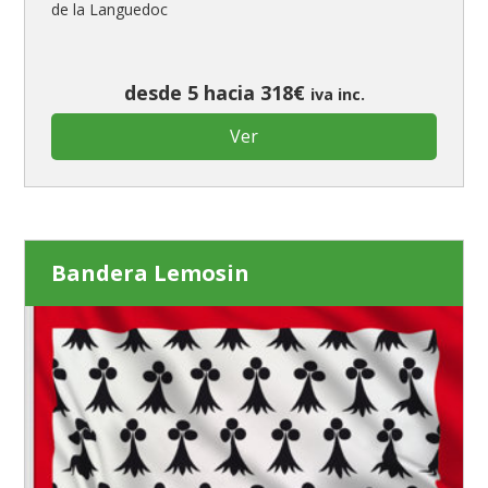
de la Languedoc
desde 5 hacia 318€
iva inc.
Ver
Bandera Lemosin