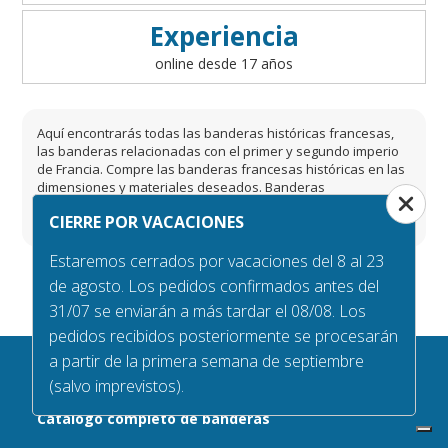
Experiencia
online desde 17 años
Aquí encontrarás todas las banderas históricas francesas,
las banderas relacionadas con el primer y segundo imperio
de Francia. Compre las banderas francesas históricas en las
dimensiones y materiales deseados. Banderas
napoleónicas y vinculadas a los territorios conquistados por
CIERRE POR VACACIONES
los diferentes imperios de Francia.
Estaremos cerrados por vacaciones del 8 al 23
de agosto. Los pedidos confirmados antes del
31/07 se enviarán a más tardar el 08/08. Los
pedidos recibidos posteriormente se procesarán
a partir de la primera semana de septiembre
(salvo imprevistos).
Catálogo completo de banderas