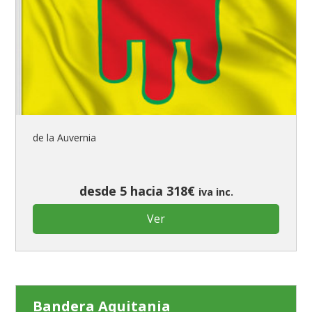
banderas para religiosas
Administraciones Públicas
Banderas para embajadas
banderas para parques
banderas para grupos musicales
Banderas para niños
Banderas para fiestas
de la Auvernia
desde 5 hacia 318€
iva inc.
Ver
Bandera Aquitania