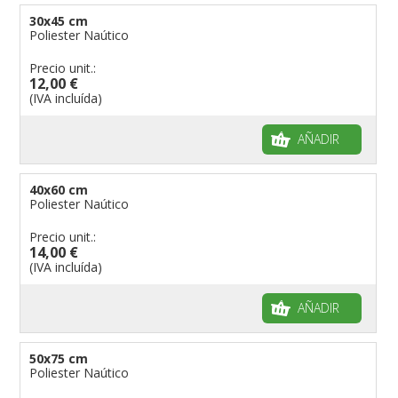
Banderas de mesa
Italianas
Banderas diplomáticas
30x45 cm
Poliester Naútico
Categorías de utilización
Americanas
Organizaciones internacionales
Precio unit.:
Etiqueta de banderas
Resto del Mundo
Publicitarias
Banderas publicitarias
12,00 €
Étnicas
banderas para abanderados
Definición de Bandera
(IVA incluída)
banderas para barcos
Glosario de banderas
AÑADIR
banderas para hoteles
Come disporre le bandiere
banderas para eventos
Dimensiones de las banderas
40x60 cm
banderas para bicicletas
Poliester Naútico
Banderas para concesionarios
Precio unit.:
14,00 €
Banderas para tiendas
(IVA incluída)
banderas para Palios
banderas para religiosas
AÑADIR
Administraciones Públicas
Banderas para embajadas
50x75 cm
Poliester Naútico
banderas para parques