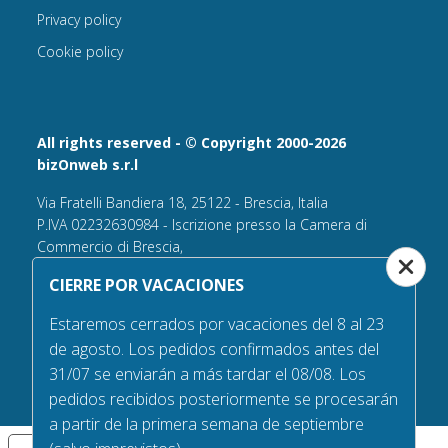
Privacy policy
Cookie policy
All rights reserved - © Copyright 2000-2026
bizOnweb s.r.l
Via Fratelli Bandiera 18, 25122 - Brescia, Italia
P.IVA 02232630984 - Iscrizione presso la Camera di
Commercio di Brescia,
n° REA 432569 Capitale sociale versato Euro 25.000,00.
CIERRE POR VACACIONES
Tel +39.030 6394506
Estaremos cerrados por vacaciones del 8 al 23
Email:
info@bandiere.it
de agosto. Los pedidos confirmados antes del
PEC
bizonweb@mailcertiﬁcatapec.it
31/07 se enviarán a más tardar el 08/08. Los
pedidos recibidos posteriormente se procesarán
a partir de la primera semana de septiembre