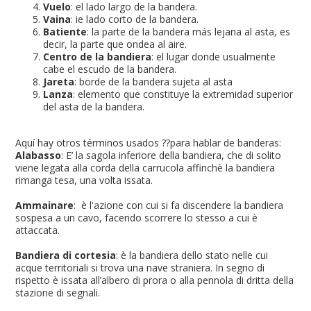
Vuelo
: el lado largo de la bandera.
Vaina
: ie lado corto de la bandera.
Batiente
: la parte de la bandera más lejana al asta, es
decir, la parte que ondea al aire.
Centro de la bandiera
: el lugar donde usualmente
cabe el escudo de la bandera.
Jareta
: borde de la bandera sujeta al asta
Lanza
: elemento que constituye la extremidad superior
del asta de la bandera.
Aquí hay otros términos usados ??para hablar de banderas:
Alabasso
: E’ la sagola inferiore della bandiera, che di solito
viene legata alla corda della carrucola affinchè la bandiera
rimanga tesa, una volta issata.
Ammainare
: è l'azione con cui si fa discendere la bandiera
sospesa a un cavo, facendo scorrere lo stesso a cui è
attaccata.
Bandiera di cortesia
: è la bandiera dello stato nelle cui
acque territoriali si trova una nave straniera. In segno di
rispetto è issata all’albero di prora o alla pennola di dritta della
stazione di segnali.