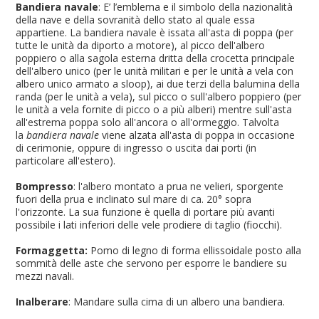
Bandiera navale
: E’ l’emblema e il simbolo della nazionalità
della nave e della sovranità dello stato al quale essa
appartiene. La bandiera navale è issata all'asta di poppa (per
tutte le unità da diporto a motore), al picco dell'albero
poppiero o alla sagola esterna dritta della crocetta principale
dell'albero unico (per le unità militari e per le unità a vela con
albero unico armato a sloop), ai due terzi della balumina della
randa (per le unità a vela), sul picco o sull'albero poppiero (per
le unità a vela fornite di picco o a più alberi) mentre sull'asta
all'estrema poppa solo all'ancora o all'ormeggio. Talvolta
la
bandiera navale
viene alzata all'asta di poppa in occasione
di cerimonie, oppure di ingresso o uscita dai porti (in
particolare all'estero).
Bompresso
:
l'albero montato a prua ne velieri, sporgente
fuori della prua e inclinato sul mare di ca. 20° sopra
l'orizzonte. La sua funzione è quella di portare più avanti
possibile i lati inferiori delle vele prodiere di taglio (fiocchi).
Formaggetta:
Pomo di legno di forma ellissoidale posto alla
sommità delle aste che servono per esporre le bandiere su
mezzi navali.
Inalberare
: Mandare sulla cima di un albero una bandiera.