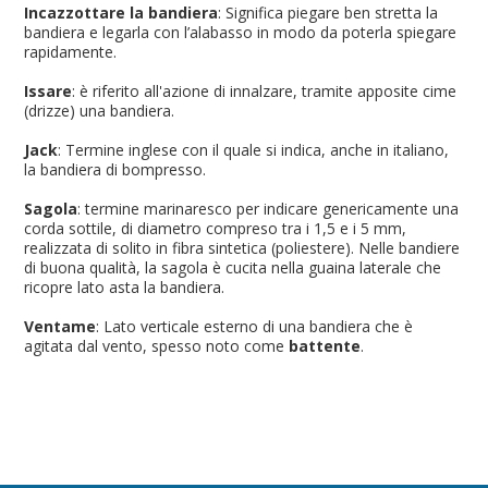
Incazzottare la bandiera
: Significa piegare ben stretta la
bandiera e legarla con l’alabasso in modo da poterla spiegare
rapidamente.
Issare
: è riferito all'azione di innalzare, tramite apposite cime
(drizze) una bandiera.
Jack
: Termine inglese con il quale si indica, anche in italiano,
la bandiera di bompresso.
Sagola
: termine marinaresco per indicare genericamente una
corda sottile, di diametro compreso tra i 1,5 e i 5 mm,
realizzata di solito in fibra sintetica (poliestere). Nelle bandiere
di buona qualità, la sagola è cucita nella guaina laterale che
ricopre lato asta la bandiera.
Ventame
: Lato verticale esterno di una bandiera che è
agitata dal vento, spesso noto come
battente
.