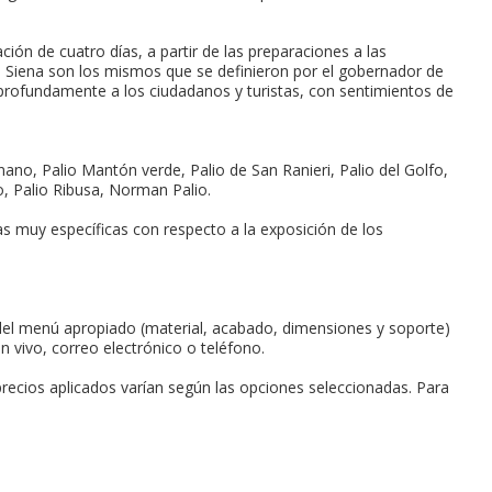
u primer pedido?
ción de cuatro días, a partir de las preparaciones a las
 de Siena son los mismos que se definieron por el gobernador de
 profundamente a los ciudadanos y turistas, con sentimientos de
AR UNA NUEVA CUENTA
egnano, Palio Mantón verde, Palio de San Ranieri, Palio del Golfo,
to, Palio Ribusa, Norman Palio.
s muy específicas con respecto a la exposición de los
 del menú apropiado (material, acabado, dimensiones y soporte)
 vivo, correo electrónico o teléfono.
precios aplicados varían según las opciones seleccionadas. Para