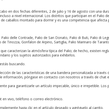
¿Es este t
a cabo en dos fechas diferentes, 2 de julio y 16 de agosto con una dura
cluso a nivel internacional. Los distritos que participan en el Palio
era de caballos montado para dormir y es una competencia que afecta
CRE
i, Palio delle Contrade, Palio de San Donato, Palio di Buti, Palio di L
lio de Tinozza, Gonfalon de Arpino, Sartiglia, Palio Marinaro de Taran
 caracterizan la atmósfera típica del Palio; de hecho, existen regla
ndario y los sujetos autorizados para exhibirlos.
 estás buscando.
lección de las características de una bandera personalizada a través
 de información, póngase en contacto con nosotros a través de chat en
te para garantizarle un artículo impecable, único e irrepetible. Los 
 en vivo, teléfono o correo electrónico.
implemente haga clic en el artículo deseado y agréguelo al carrito.