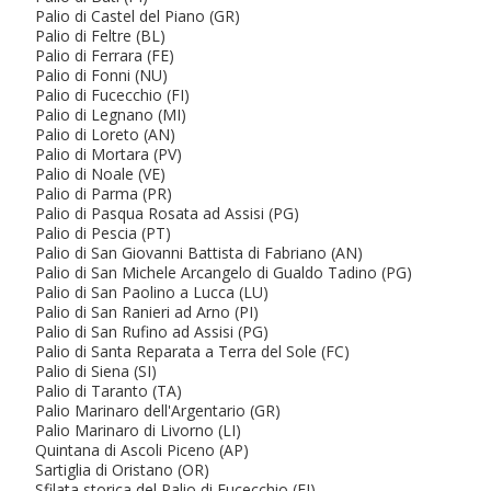
Palio di Castel del Piano (GR)
Palio di Feltre (BL)
Palio di Ferrara (FE)
Palio di Fonni (NU)
Palio di Fucecchio (FI)
Palio di Legnano (MI)
Palio di Loreto (AN)
Palio di Mortara (PV)
Palio di Noale (VE)
Palio di Parma (PR)
Palio di Pasqua Rosata ad Assisi (PG)
Palio di Pescia (PT)
Palio di San Giovanni Battista di Fabriano (AN)
Palio di San Michele Arcangelo di Gualdo Tadino (PG)
Palio di San Paolino a Lucca (LU)
Palio di San Ranieri ad Arno (PI)
Palio di San Rufino ad Assisi (PG)
Palio di Santa Reparata a Terra del Sole (FC)
Palio di Siena (SI)
Palio di Taranto (TA)
Palio Marinaro dell'Argentario (GR)
Palio Marinaro di Livorno (LI)
Quintana di Ascoli Piceno (AP)
Sartiglia di Oristano (OR)
Sfilata storica del Palio di Fucecchio (FI)