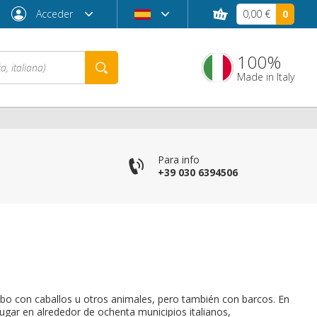
Acceder
0,00 €
0
100%
Made in Italy
co
Para info
+39 030 6394506
¿Contraseña olvidada?
 cabo con caballos u otros animales, pero también con barcos. En
lugar en alrededor de ochenta municipios italianos,