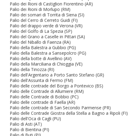
Palio dei Rioni di Castiglion Fiorentino (AR)
Palio dei Rioni di Morlupo (RM)
Palio dei somari di Torrita di Siena (SI)
Palio del Cerro di Cerreto Guidi (FI)
Palio del drappo verde di Verona (VR)
Palio del Golfo di La Spezia (SP)
Palio del Grano a Caselle in Pittari (SA)
Palio del Niballo di Faenza (RA)
Palio della Balestra a Gubbio (PG)
Palio della Balestra a Sansepolcro (PG)
Palio della botte di Avellino (AV)
Palio della Marciliana di Chioggia (VE)
Palio della Tinozza (RI)
Palio dell'Argentario a Porto Santo Stefano (GR)
Palio dell'Assunta di Fermo (FM)
Palio delle contrade del Borgo a Pontevico (BS)
Palio delle Contrade di Allumiere (RM)
Palio delle Contrade di Bobbio (PC)
Palio delle contrade di Faella (AR)
Palio delle contrade di San Secondo Parmense (PR)
Palio delle Contrade Giostra della Stella a Bagno a Ripoli (FI)
Palio dell'Oca di Cagli (PU)
Palio di Asti (AT)
Palio di Bientina (PI)
Palio di Buti (PI)