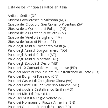
Lista de los Principales Palios en Italia
Ardia di Sedilo (OR)
Giostra Cavalleresca di Sulmona (AQ)
Giostra del Ciuccio di San Cipriano Picentino (SA)
Giostra della Quintana di Foligno (PG)
Giostra della Quintana di Velletri (RM)
Giostra dell'Anello Servigliano (FM)
Giostra dell'orso di Pistoia (PT)
Palio degli Asini a Cocconato d’Asti (AT)
Palio degli Asini di Borgomanero (NO)
Palio degli Asini di Calliano (AT)
Palio degli Asini di Montafia (AT)
Palio degli Zoccoli di Desio (MB)
Palio dei 10 Comuni del Montagnanese (PD)
Palio dei barchini con le ruote di Castelfranco di Sotto (PD)
Palio dei Borghi di Fossano (CN)
Palio dei Castelli di Castiglione Olona (VA)
Palio dei Castelli di San Severino Marche (MC)
Palio dei ciuchi a Castelfranco Emilia (MO)
Palio dei Micci di Pozz (LU)
Palio Dei Mussi a Teglio Veneto (VE)
Palio dei Normanni di Piazza Armerina (EN)
Palio dei Quartieri Storici di Siracusa (SR)