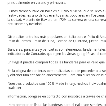
principalmente en verano y primavera.
El más famoso Palio en Italia es el Palio di Siena, que se llevó 
festividades; es uno de los eventos más populares en Toscana, in
la ciudad, Violante de Baviera en 1729. La carrera es una carr
entusiasmo y rivalidad.
Otro palios entre los más populares en Italia son: el Palio di Ast
Palio di Ferrara , Palio dell'Oca, Torneo de Quintana, Justar, Pa
Banderas, pancartas y pancartas son elementos fundamentales que
indicadores de Contrade, que rigen las áreas geográficas, el cale
En flags.it puedes comprar todas las banderas para el Palio que
En la página de banderas personalizadas puede proceder a la se
y obtener una cotización directamente. Para cualquier solicitud
Nuestros productos son 100% Made in Italy, hechos individualmen
cualquier
información, póngase en contacto con nosotros a través de chat
Para comprar en línea, las banderas para el Palio son simples, s