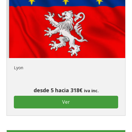
banderas para religiosas
Administraciones Públicas
Banderas para embajadas
banderas para parques
banderas para grupos musicales
Banderas para niños
Banderas para fiestas
Lyon
desde 5 hacia 318€
iva inc.
Ver