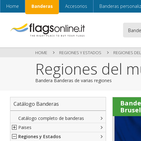
Home
Banderas
Accesorios
Banderas personali
HOME
REGIONES Y ESTADOS
REGIONES DE
Regiones del 
Bandera Banderas de varias regiones
Bande
Catálogo Banderas
Brusel
Catálogo completo de banderas
Paises
Regiones y Estados
Norte América