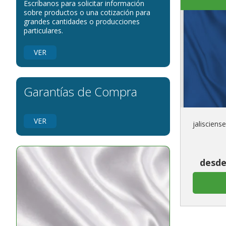
Escríbanos para solicitar información
Administraciones Públicas
sobre productos o una cotización para
Banderas para embajadas
grandes cantidades o producciones
particulares.
banderas para parques
banderas para grupos musicales
VER
Banderas para niños
Banderas para fiestas
Garantías de Compra
VER
jalisciense
desde