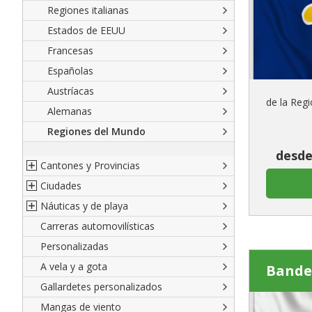
América del Sur
Regiones italianas
Europa
Estados de EEUU
Africa
Francesas
Asia
Españolas
Oceanía
Austríacas
de la Regi
Alemanas
Regiones del Mundo
desde
Cantones y Provincias
Ciudades
Cantones suizos
Náuticas y de playa
Provincias italianas
Ciudades italianas
Carreras automovilísticas
provincias del Mundo
Ciudades francesas
Militares y Mercantes
Personalizadas
Territorios británicos de ultramar
Ciudades españolas
Código náutico internacional
A vela y a gota
Francia de ultramar
Ciudades del Mundo
Empavesadas
Bande
Gallardetes personalizados
Provincias Españolas
De Playa
Mangas de viento
De cortesia