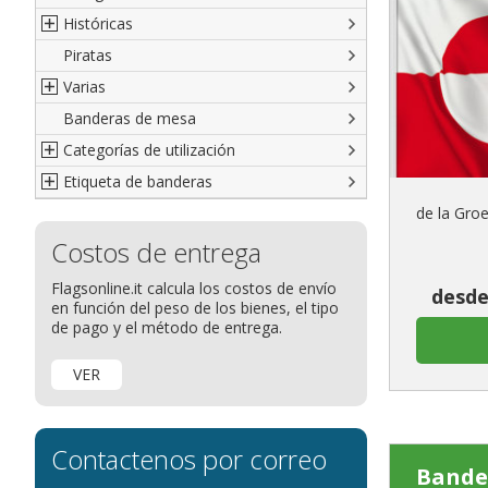
Históricas
Piratas
Francesas
Varias
Británicas
Banderas de mesa
Italianas
Banderas diplomáticas
Categorías de utilización
Americanas
Organizaciones internacionales
Etiqueta de banderas
Resto del Mundo
Publicitarias
Banderas publicitarias
Étnicas
banderas para abanderados
Definición de Bandera
de la Gro
Costos de entrega
banderas para barcos
Glosario de banderas
banderas para hoteles
Come disporre le bandiere
Flagsonline.it calcula los costos de envío
desde
en función del peso de los bienes, el tipo
banderas para eventos
Dimensiones de las banderas
de pago y el método de entrega.
banderas para bicicletas
Banderas para concesionarios
VER
Banderas para tiendas
banderas para Palios
Contactenos por correo
banderas para religiosas
Bander