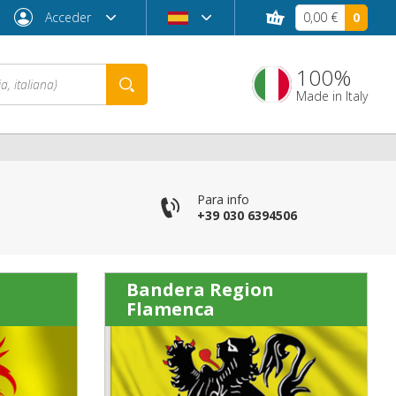
Acceder
0,00 €
0
100%
Made in Italy
co
Para info
+39 030 6394506
Bandera Region
Flamenca
¿Contraseña olvidada?