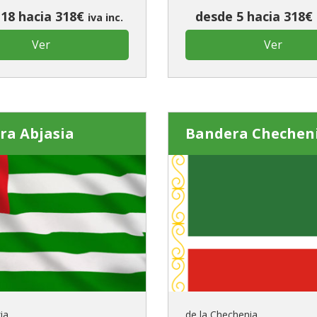
18 hacia 318€
desde 5 hacia 318€
iva inc.
Ver
Ver
ra Abjasia
Bandera Chechen
ia
de la Chechenia