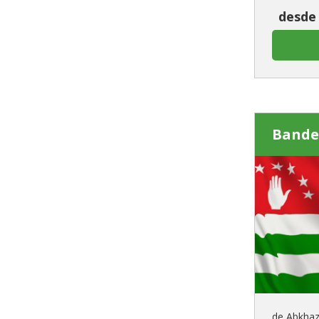
desde 
Bande
de Abkhaz