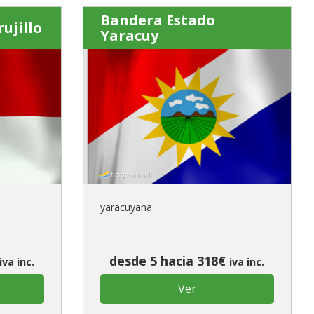
Bandera Estado
ujillo
Yaracuy
yaracuyana
desde 5 hacia 318€
iva inc.
iva inc.
Ver