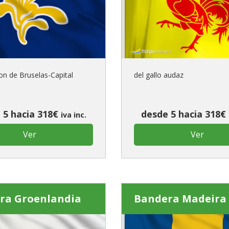
¿Es este t
CRE
on de Bruselas-Capital
del gallo audaz
 5 hacia 318€
desde 5 hacia 318€
iva inc.
Ver
Ver
ra Groenlandia
Bandera Madeira