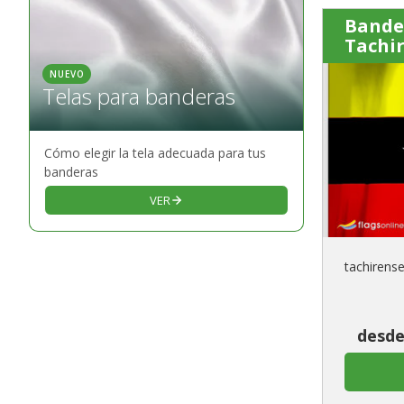
Bande
Tachi
NUEVO
Telas para banderas
Cómo elegir la tela adecuada para tus
banderas
VER
tachirens
desde