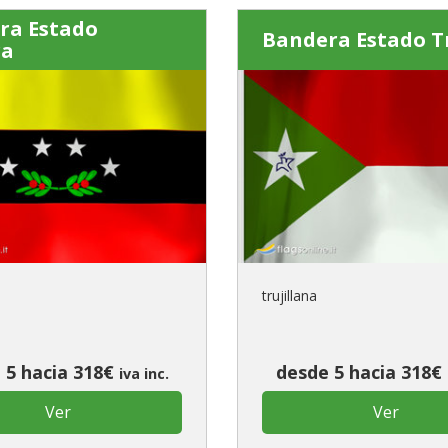
ra Estado
Bandera Estado Tr
ra
e
trujillana
 5 hacia 318€
desde 5 hacia 318€
iva inc.
Ver
Ver