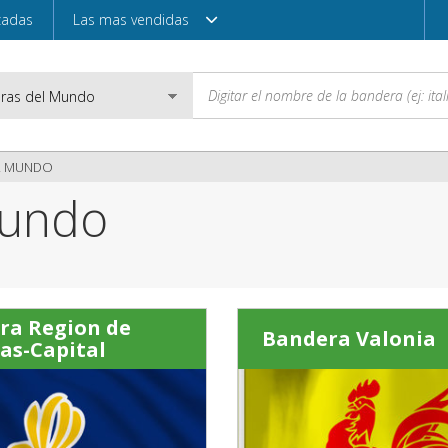
zadas
Las mas vendidas
L MUNDO
mundo
Correo electróni
Contraseña
ra Region de
Bandera Valonia
as-Capital
Acceder