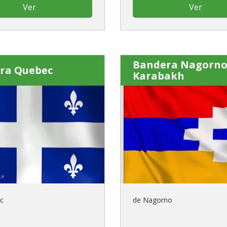
Ver
Ver
Bandera Nagorno
ra Quebec
Karabakh
c
de Nagorno