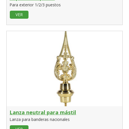
art. 12 - Cookies
Para exterior 1/2/3 puestos
art. 13 - Integridad
VER
art. 14 - Ley aplicable
Lanza neutral para mástil
Lanza para banderas nacionales