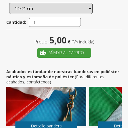
Cantidad:
5,00
Precio:
€
(IVA incluída)
AÑADIR AL CARRITO
Acabados estándar de nuestras banderas en poliéster
náutico y estameña de poliéster
(Para diferentes
acabados, contáctenos)
Dettalle bandera
Dettall