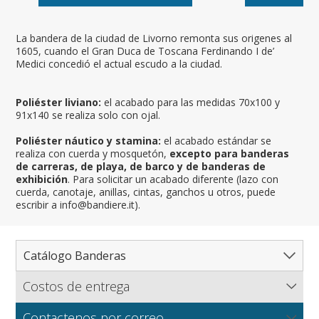
La bandera de la ciudad de Livorno remonta sus origenes al
1605, cuando el Gran Duca de Toscana Ferdinando I de’
Medici concedió el actual escudo a la ciudad.
Poliéster liviano:
el acabado para las medidas 70x100 y
91x140 se realiza solo con ojal.
Poliéster náutico y stamina:
el acabado estándar se
realiza con cuerda y mosquetón,
excepto para banderas
de carreras, de playa, de barco y de banderas de
exhibición
. Para solicitar un acabado diferente (lazo con
cuerda, canotaje, anillas, cintas, ganchos u otros, puede
escribir a info@bandiere.it).
Catálogo Banderas
Costos de entrega
Catálogo completo de banderas
Flagsonline.it calcula los costos de envío en función del
Paises
Contactenos por correo