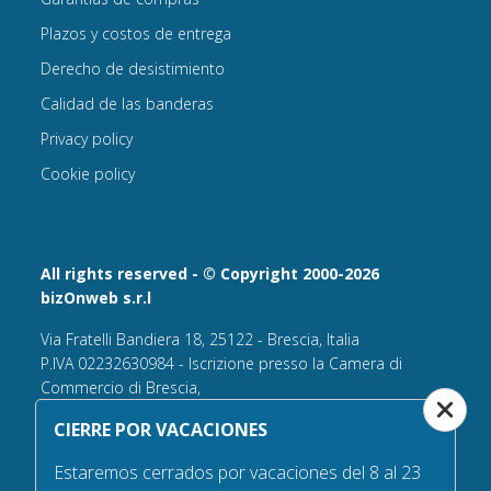
Plazos y costos de entrega
Derecho de desistimiento
Calidad de las banderas
Privacy policy
Cookie policy
All rights reserved - © Copyright 2000-2026
bizOnweb s.r.l
Via Fratelli Bandiera 18, 25122 - Brescia, Italia
P.IVA 02232630984 - Iscrizione presso la Camera di
Commercio di Brescia,
n° REA 432569 Capitale sociale versato Euro 25.000,00.
CIERRE POR VACACIONES
Tel +39.030 6394506
Estaremos cerrados por vacaciones del 8 al 23
Email:
info@bandiere.it