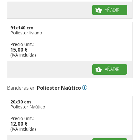
banderas para barcos
Glosario de banderas
AÑADIR
banderas para hoteles
Come disporre le bandiere
banderas para eventos
Dimensiones de las banderas
91x140 cm
banderas para bicicletas
Poliéster liviano
Banderas para concesionarios
Precio unit.:
15,00 €
Banderas para tiendas
(IVA incluída)
banderas para Palios
banderas para religiosas
AÑADIR
Administraciones Públicas
Banderas para embajadas
Banderas en
Poliester Naútico
banderas para parques
20x30 cm
banderas para grupos musicales
Poliester Naútico
Banderas para niños
Precio unit.:
Banderas para fiestas
12,00 €
(IVA incluída)