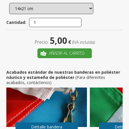
Cantidad:
5,00
Precio:
€
(IVA incluída)
AÑADIR AL CARRITO
Acabados estándar de nuestras banderas en poliéster
náutico y estameña de poliéster
(Para diferentes
acabados, contáctenos)
Dettalle bandera
Dettall