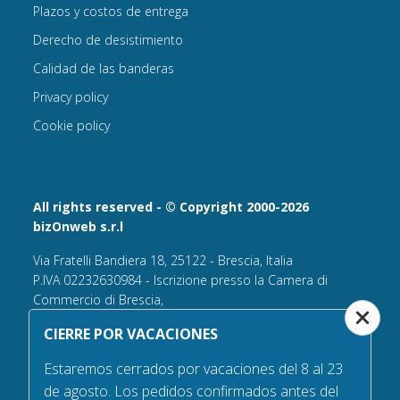
Plazos y costos de entrega
Derecho de desistimiento
Calidad de las banderas
Privacy policy
Cookie policy
All rights reserved - © Copyright 2000-2026
bizOnweb s.r.l
Via Fratelli Bandiera 18, 25122 - Brescia, Italia
P.IVA 02232630984 - Iscrizione presso la Camera di
Commercio di Brescia,
n° REA 432569 Capitale sociale versato Euro 25.000,00.
CIERRE POR VACACIONES
Tel +39.030 6394506
Estaremos cerrados por vacaciones del 8 al 23
Email:
info@bandiere.it
de agosto. Los pedidos confirmados antes del
PEC
bizonweb@mailcertiﬁcatapec.it