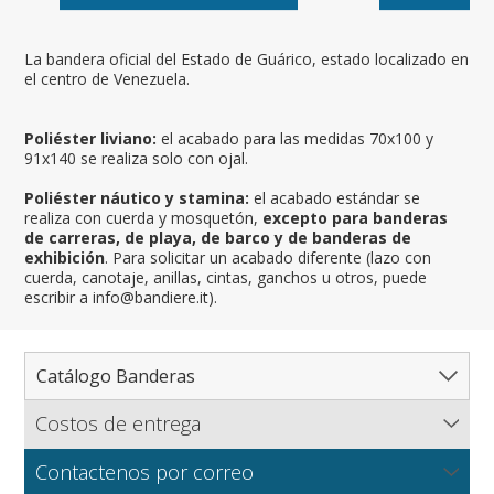
La bandera oficial del Estado de Guárico, estado localizado en
el centro de Venezuela.
Poliéster liviano:
el acabado para las medidas 70x100 y
91x140 se realiza solo con ojal.
Poliéster náutico y stamina:
el acabado estándar se
realiza con cuerda y mosquetón,
excepto para banderas
de carreras, de playa, de barco y de banderas de
exhibición
. Para solicitar un acabado diferente (lazo con
cuerda, canotaje, anillas, cintas, ganchos u otros, puede
escribir a info@bandiere.it).
Catálogo Banderas
Costos de entrega
Catálogo completo de banderas
Flagsonline.it calcula los costos de envío en función del
Paises
Contactenos por correo
peso de los bienes, el tipo de pago y el método de
Regiones y Estados
Norte América