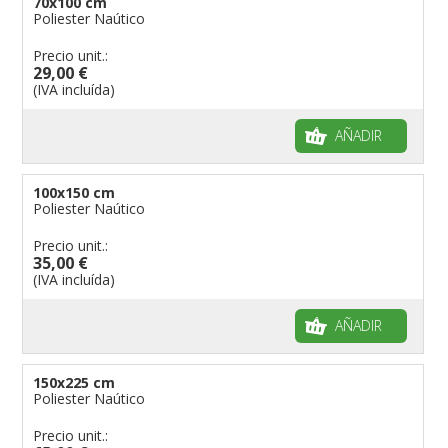
70x100 cm
banderas para bicicletas
Poliester Naútico
Banderas para concesionarios
Precio unit.:
29,00 €
Banderas para tiendas
(IVA incluída)
banderas para Palios
banderas para religiosas
AÑADIR
Administraciones Públicas
Banderas para embajadas
100x150 cm
Poliester Naútico
banderas para parques
Precio unit.:
banderas para grupos musicales
35,00 €
Banderas para niños
(IVA incluída)
Banderas para fiestas
AÑADIR
150x225 cm
Poliester Naútico
Precio unit.: