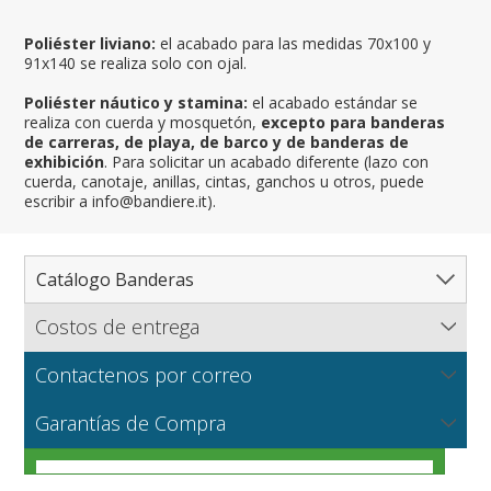
Poliéster liviano:
el acabado para las medidas 70x100 y
91x140 se realiza solo con ojal.
Poliéster náutico y stamina:
el acabado estándar se
realiza con cuerda y mosquetón,
excepto para banderas
de carreras, de playa, de barco y de banderas de
exhibición
. Para solicitar un acabado diferente (lazo con
cuerda, canotaje, anillas, cintas, ganchos u otros, puede
escribir a info@bandiere.it).
Catálogo Banderas
Costos de entrega
Catálogo completo de banderas
Flagsonline.it calcula los costos de envío en función del
Paises
Contactenos por correo
peso de los bienes, el tipo de pago y el método de
Regiones y Estados
Norte América
entrega.
NUEVO
Escríbanos para solicitar información sobre productos o
Telas para banderas
Garantías de Compra
Cantones y Provincias
América del Sur
Regiones italianas
una cotización para grandes cantidades o producciones
VER
particulares.
Ciudades
Europa
Estados de EEUU
Cantones suizos
VER
Cómo elegir la tela adecuada para tus banderas
Náuticas y de playa
Africa
Francesas
Provincias italianas
Ciudades italianas