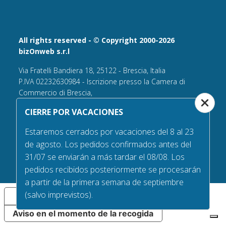
All rights reserved - © Copyright 2000-2026
bizOnweb s.r.l
Via Fratelli Bandiera 18, 25122 - Brescia, Italia
P.IVA 02232630984 - Iscrizione presso la Camera di
Commercio di Brescia,
n° REA 432569 Capitale sociale versato Euro 25.000,00.
CIERRE POR VACACIONES
Tel +39.030 6394506
Estaremos cerrados por vacaciones del 8 al 23
Email:
info@bandiere.it
de agosto. Los pedidos confirmados antes del
PEC
bizonweb@mailcertiﬁcatapec.it
31/07 se enviarán a más tardar el 08/08. Los
pedidos recibidos posteriormente se procesarán
a partir de la primera semana de septiembre
(salvo imprevistos).
Sus opciones de privacidad
Aviso en el momento de la recogida