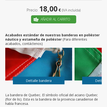
18,00
Precio:
€
(IVA incluída)
AÑADIR AL CARRITO
Acabados estándar de nuestras banderas en poliéster
náutico y estameña de poliéster
(Para diferentes
acabados, contáctenos)
Dettalle bandera
Dettall
La bandera de Quebec. El símbolo oficial del aciano Quebec
(flor de lis). Esta es la bandera de la provincia canadiense de
habla francesa.