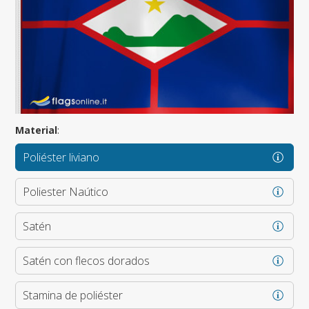
Material
:
Poliéster liviano
Poliester Naútico
Satén
Satén con flecos dorados
Stamina de poliéster