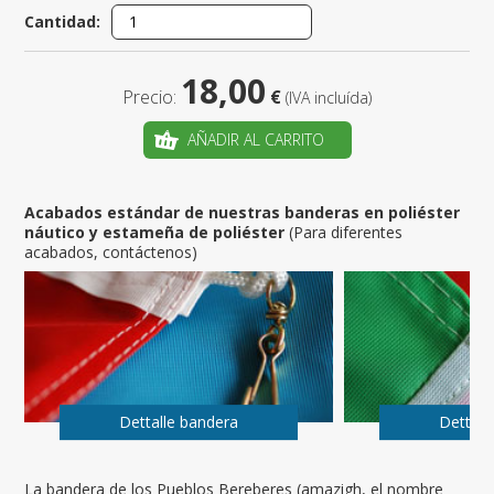
Cantidad:
18,00
Precio:
€
(IVA incluída)
AÑADIR AL CARRITO
Acabados estándar de nuestras banderas en poliéster
náutico y estameña de poliéster
(Para diferentes
acabados, contáctenos)
Dettalle bandera
Dettall
La bandera de los Pueblos Bereberes (amazigh, el nombre