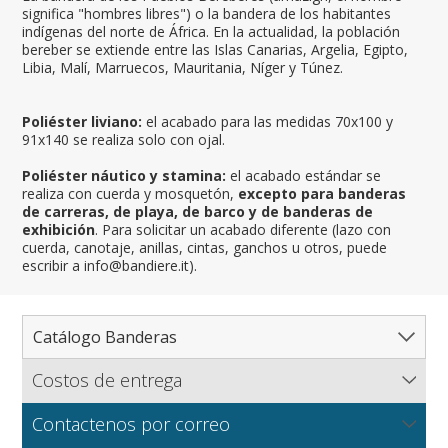
significa "hombres libres") o la bandera de los habitantes
indígenas del norte de África. En la actualidad, la población
bereber se extiende entre las Islas Canarias, Argelia, Egipto,
Libia, Malí, Marruecos, Mauritania, Níger y Túnez.
Poliéster liviano:
el acabado para las medidas 70x100 y
91x140 se realiza solo con ojal.
Poliéster náutico y stamina:
el acabado estándar se
realiza con cuerda y mosquetón,
excepto para banderas
de carreras, de playa, de barco y de banderas de
exhibición
. Para solicitar un acabado diferente (lazo con
cuerda, canotaje, anillas, cintas, ganchos u otros, puede
escribir a info@bandiere.it).
Catálogo Banderas
Costos de entrega
Catálogo completo de banderas
Flagsonline.it calcula los costos de envío en función del
Paises
Contactenos por correo
peso de los bienes, el tipo de pago y el método de
Regiones y Estados
Norte América
entrega.
NUEVO