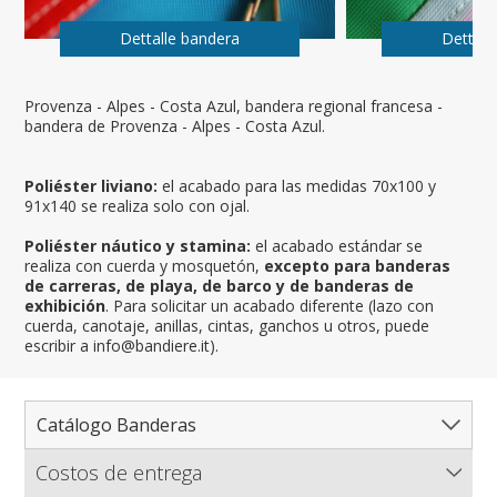
Dettalle bandera
Dettall
Provenza - Alpes - Costa Azul, bandera regional francesa -
bandera de Provenza - Alpes - Costa Azul.
Poliéster liviano:
el acabado para las medidas 70x100 y
91x140 se realiza solo con ojal.
Poliéster náutico y stamina:
el acabado estándar se
realiza con cuerda y mosquetón,
excepto para banderas
de carreras, de playa, de barco y de banderas de
exhibición
. Para solicitar un acabado diferente (lazo con
cuerda, canotaje, anillas, cintas, ganchos u otros, puede
escribir a info@bandiere.it).
Catálogo Banderas
Costos de entrega
Catálogo completo de banderas