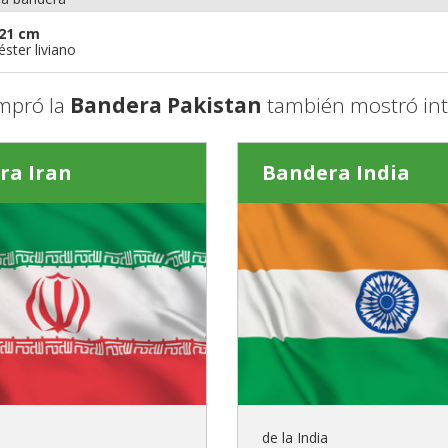
21 cm
éster liviano
mpró la
Bandera Pakistan
también mostró int
ra Iran
Bandera India
de la India