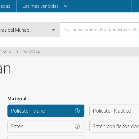
zadas
Las mas vendidas
 ASIA
PAKISTAN
an
Correo electróni
Contraseña
Material
:
Poliéster liviano
Poliester Naútico
Acceder
Satén
Satén con flecos do