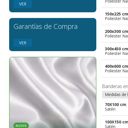
Poliester Na
banderas para grupos musicales
VER
Banderas para niños
150x225 c
Banderas para fiestas
Poliester Na
Garantías de Compra
200x300 c
Poliester Na
VER
300x450 c
Poliester Na
400x600 c
Poliester Na
Banderas e
Medidas de 
70X100 cm
Satén
100X150 c
Satén
NUEVO