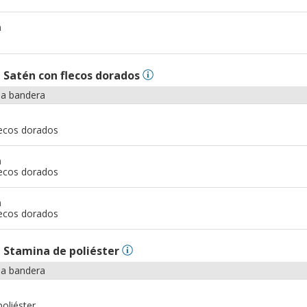
m
n
Satén con flecos dorados
la bandera
lecos dorados
m
lecos dorados
m
lecos dorados
n
Stamina de poliéster
la bandera
oliéster