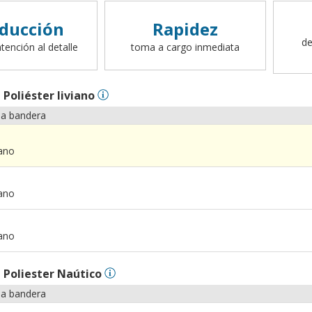
ducción
Rapidez
de
tención al detalle
toma a cargo inmediata
n
Poliéster liviano
la bandera
iano
iano
iano
n
Poliester Naútico
la bandera