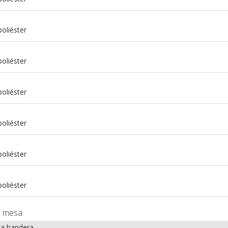
oliéster
oliéster
oliéster
oliéster
m
oliéster
m
oliéster
e mesa
la bandera