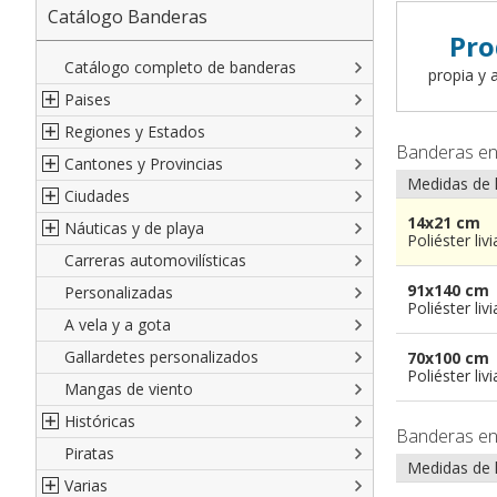
Catálogo Banderas
Pro
Catálogo completo de banderas
propia y a
Paises
Regiones y Estados
Norte América
Banderas e
Cantones y Provincias
América del Sur
Regiones italianas
Medidas de 
Ciudades
Europa
Estados de EEUU
Cantones suizos
14x21 cm
Náuticas y de playa
Africa
Francesas
Provincias italianas
Ciudades italianas
Poliéster liv
Carreras automovilísticas
Asia
Españolas
provincias del Mundo
Ciudades francesas
Militares y Mercantes
91x140 cm
Personalizadas
Oceanía
Austríacas
Territorios británicos de ultramar
Ciudades españolas
Código náutico internacional
Poliéster liv
A vela y a gota
Alemanas
Francia de ultramar
Ciudades del Mundo
Empavesadas
Gallardetes personalizados
Regiones del Mundo
Provincias Españolas
De Playa
70x100 cm
Poliéster liv
Mangas de viento
De cortesia
Históricas
Banderas e
Piratas
Francesas
Medidas de 
Varias
Británicas