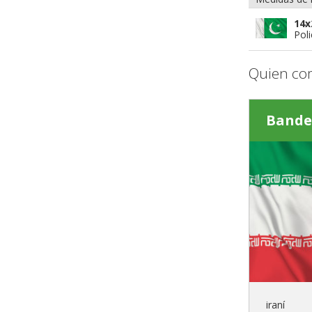
14x
Poli
Quien co
Bande
iraní