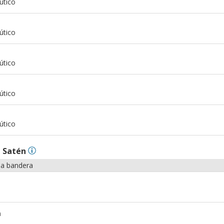
útico
m
útico
m
útico
m
útico
m
útico
n
Satén
la bandera
m