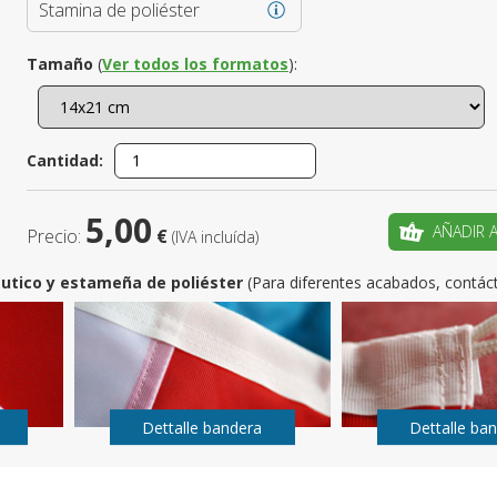
Stamina de poliéster
¿Es este t
Tamaño
(
Ver todos los formatos
):
CRE
Cantidad:
5,00
AÑADIR 
Precio:
€
(IVA incluída)
utico y estameña de poliéster
(Para diferentes acabados, contác
Dettalle bandera
Dettalle ba