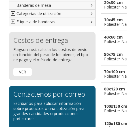
20x30 cm
Banderas de mesa
Italianas
Banderas diplomáticas
Poliester Na
Categorías de utilización
Americanas
Organizaciones internacionales
30x45 cm
Etiqueta de banderas
Resto del Mundo
Publicitarias
Banderas publicitarias
Poliester Na
Étnicas
banderas para abanderados
Definición de Bandera
40x60 cm
Costos de entrega
banderas para barcos
Glosario de banderas
Poliester Na
banderas para hoteles
Come disporre le bandiere
Flagsonline.it calcula los costos de envío
50x75 cm
en función del peso de los bienes, el tipo
banderas para eventos
Dimensiones de las banderas
Poliester Na
de pago y el método de entrega.
banderas para bicicletas
Banderas para concesionarios
70x100 cm
VER
Poliester Na
Banderas para tiendas
banderas para Palios
80x120 cm
Contactenos por correo
Poliester Na
banderas para religiosas
Escríbanos para solicitar información
Administraciones Públicas
100x150 c
sobre productos o una cotización para
Poliester Na
Banderas para embajadas
grandes cantidades o producciones
particulares.
banderas para parques
120x180 c