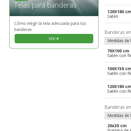
Telas para banderas
120X180 c
Satén
Cómo elegir la tela adecuada para tus
banderas
Banderas e
VER
Medidas de 
70X100 cm
Satén con f
100X150 c
Satén con f
120X180 c
Satén con f
Banderas e
Medidas de 
20x30 cm
Stamina de p