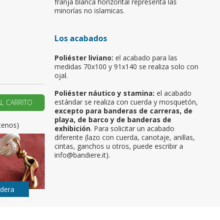
franja blanca horizontal representa las
minorías no islamicas.
u primer pedido?
Los acabados
AR UNA NUEVA CUENTA
Poliéster liviano:
el acabado para las
medidas 70x100 y 91x140 se realiza solo con
ojal.
Poliéster náutico y stamina:
el acabado
estándar se realiza con cuerda y mosquetón,
AL CARRITO
excepto para banderas de carreras, de
playa, de barco y de banderas de
tenos)
exhibición
. Para solicitar un acabado
diferente (lazo con cuerda, canotaje, anillas,
cintas, ganchos u otros, puede escribir a
info@bandiere.it).
ndera