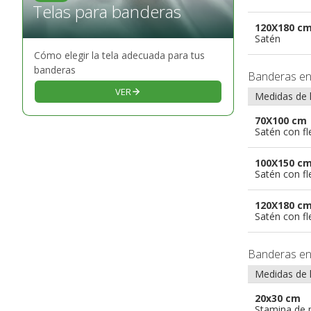
Telas para banderas
120X180 c
Satén
Cómo elegir la tela adecuada para tus
banderas
Banderas e
VER
Medidas de 
70X100 cm
Satén con f
100X150 c
Satén con f
120X180 c
Satén con f
Banderas e
Medidas de 
20x30 cm
Stamina de p