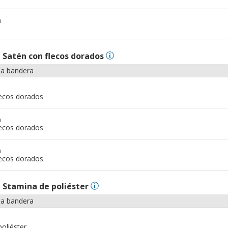
m
n
Satén con flecos dorados
la bandera
lecos dorados
m
lecos dorados
m
lecos dorados
n
Stamina de poliéster
la bandera
oliéster