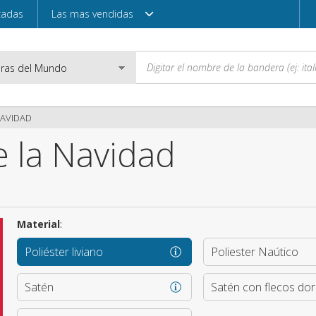
zadas
Las mas vendidas
NAVIDAD
 la Navidad
Correo electróni
Contraseña
Material
:
Poliéster liviano
Poliester Naútico
Acceder
Satén
Satén con flecos do