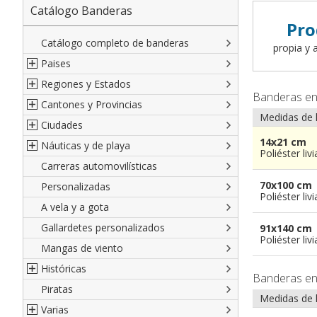
Catálogo Banderas
Pro
Catálogo completo de banderas
propia y a
Paises
Regiones y Estados
Norte América
Banderas e
Cantones y Provincias
América del Sur
Regiones italianas
Medidas de 
Ciudades
Europa
Estados de EEUU
Cantones suizos
14x21 cm
Náuticas y de playa
Africa
Francesas
Provincias italianas
Ciudades italianas
Poliéster liv
Carreras automovilísticas
Asia
Españolas
provincias del Mundo
Ciudades francesas
Militares y Mercantes
70x100 cm
Personalizadas
Oceanía
Austríacas
Territorios británicos de ultramar
Ciudades españolas
Código náutico internacional
Poliéster liv
A vela y a gota
Alemanas
Francia de ultramar
Ciudades del Mundo
Empavesadas
Gallardetes personalizados
Regiones del Mundo
Provincias Españolas
De Playa
91x140 cm
Poliéster liv
Mangas de viento
De cortesia
Históricas
Banderas e
Piratas
Francesas
Medidas de 
Varias
Británicas