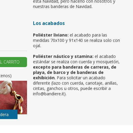
esta Navidad, pero hacerlo con nosotros y
nuestras banderas de Navidad.
u primer pedido?
Los acabados
AR UNA NUEVA CUENTA
Poliéster liviano:
el acabado para las
medidas 70x100 y 91x140 se realiza solo con
ojal.
Poliéster náutico y stamina:
el acabado
estándar se realiza con cuerda y mosquetón,
AL CARRITO
excepto para banderas de carreras, de
playa, de barco y de banderas de
tenos)
exhibición
. Para solicitar un acabado
diferente (lazo con cuerda, canotaje, anillas,
cintas, ganchos u otros, puede escribir a
info@bandiere.it).
ndera