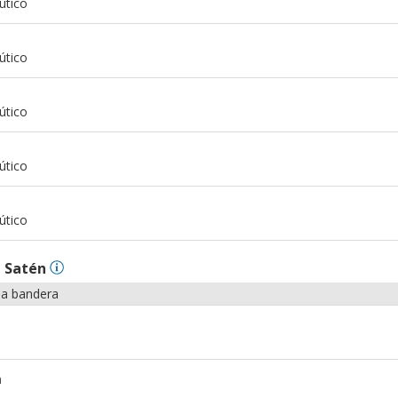
útico
m
útico
m
útico
m
útico
m
útico
n
Satén
la bandera
m