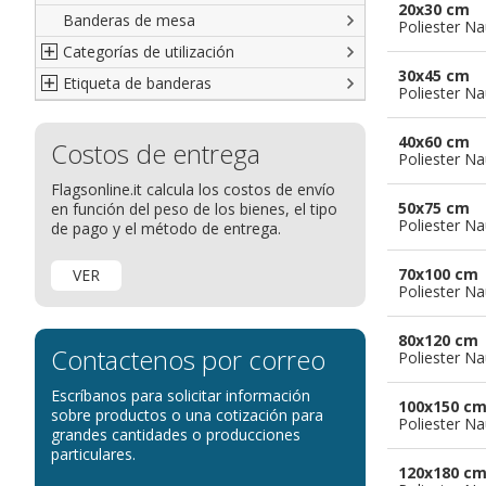
20x30 cm
Banderas de mesa
Italianas
Banderas diplomáticas
Poliester Na
Categorías de utilización
Americanas
Organizaciones internacionales
30x45 cm
Etiqueta de banderas
Resto del Mundo
Publicitarias
Banderas publicitarias
Poliester Na
Étnicas
banderas para abanderados
Definición de Bandera
40x60 cm
Costos de entrega
banderas para barcos
Glosario de banderas
Poliester Na
banderas para hoteles
Come disporre le bandiere
Flagsonline.it calcula los costos de envío
50x75 cm
en función del peso de los bienes, el tipo
banderas para eventos
Dimensiones de las banderas
Poliester Na
de pago y el método de entrega.
banderas para bicicletas
Banderas para concesionarios
70x100 cm
VER
Poliester Na
Banderas para tiendas
banderas para Palios
80x120 cm
Contactenos por correo
Poliester Na
banderas para religiosas
Escríbanos para solicitar información
Administraciones Públicas
100x150 c
sobre productos o una cotización para
Poliester Na
Banderas para embajadas
grandes cantidades o producciones
particulares.
banderas para parques
120x180 c