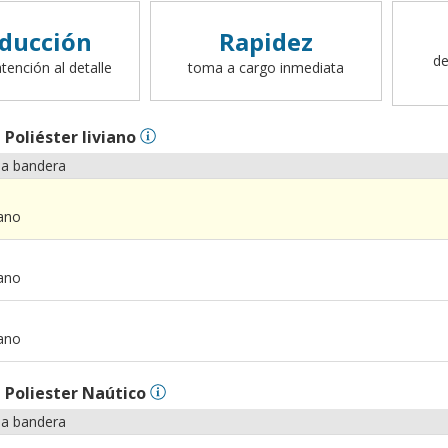
ducción
Rapidez
de
tención al detalle
toma a cargo inmediata
n
Poliéster liviano
la bandera
iano
iano
iano
n
Poliester Naútico
la bandera