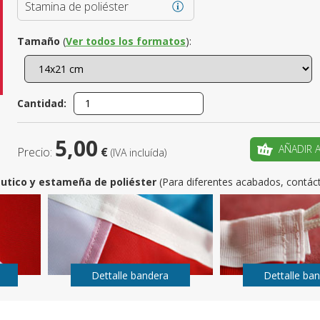
Stamina de poliéster
¿Es este t
Tamaño
(
Ver todos los formatos
):
CRE
Cantidad:
5,00
AÑADIR 
Precio:
€
(IVA incluída)
utico y estameña de poliéster
(Para diferentes acabados, contác
Dettalle bandera
Dettalle ba