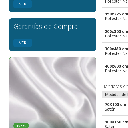
Poliester Na
banderas para grupos musicales
VER
Banderas para niños
150x225 c
Banderas para fiestas
Poliester Na
Garantías de Compra
200x300 c
Poliester Na
VER
300x450 c
Poliester Na
400x600 c
Poliester Na
Banderas e
Medidas de 
70X100 cm
Satén
100X150 c
Satén
NUEVO