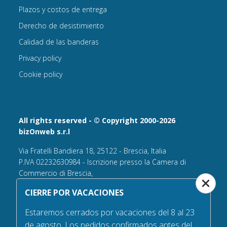
Plazos y costos de entrega
Derecho de desistimiento
Calidad de las banderas
Privacy policy
Cookie policy
All rights reserved - © Copyright 2000-2026
bizOnweb s.r.l
Via Fratelli Bandiera 18, 25122 - Brescia, Italia
P.IVA 02232630984 - Iscrizione presso la Camera di
Commercio di Brescia,
n° REA 432569 Capitale sociale versato Euro 25.000,00.
CIERRE POR VACACIONES
Tel +39.030 6394506
Estaremos cerrados por vacaciones del 8 al 23
Email:
info@bandiere.it
de agosto. Los pedidos confirmados antes del
PEC
bizonweb@mailcertiﬁcatapec.it