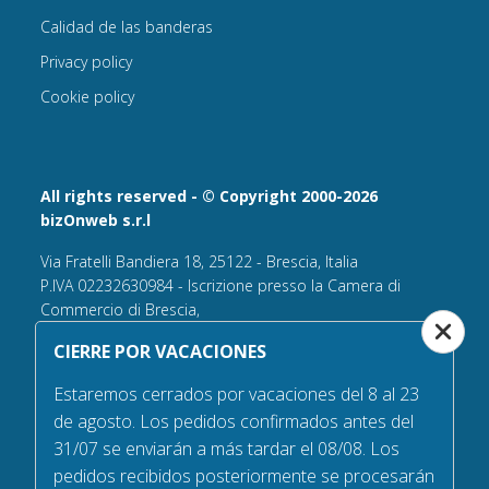
Calidad de las banderas
Privacy policy
Cookie policy
All rights reserved - © Copyright 2000-2026
bizOnweb s.r.l
Via Fratelli Bandiera 18, 25122 - Brescia, Italia
P.IVA 02232630984 - Iscrizione presso la Camera di
Commercio di Brescia,
n° REA 432569 Capitale sociale versato Euro 25.000,00.
CIERRE POR VACACIONES
Tel +39.030 6394506
Estaremos cerrados por vacaciones del 8 al 23
Email:
info@bandiere.it
de agosto. Los pedidos confirmados antes del
PEC
bizonweb@mailcertiﬁcatapec.it
31/07 se enviarán a más tardar el 08/08. Los
pedidos recibidos posteriormente se procesarán