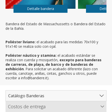
Dettalle bandera
Dettall
Bandera del Estado de Massachussetts o Bandera del Estado
de la Bahía.
Poliéster liviano:
el acabado para las medidas 70x100 y
91x140 se realiza solo con ojal.
Poliéster náutico y stamina:
el acabado estándar se
realiza con cuerda y mosquetón,
excepto para banderas
de carreras, de playa, de barco y de banderas de
exhibición
. Para solicitar un acabado diferente (lazo con
cuerda, canotaje, anillas, cintas, ganchos u otros, puede
escribir a info@bandiere.it).
Catálogo Banderas
Costos de entrega
Catálogo completo de banderas