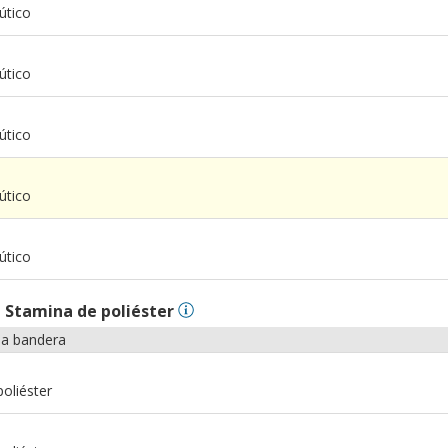
útico
útico
útico
m
útico
m
útico
n
Stamina de poliéster
la bandera
oliéster