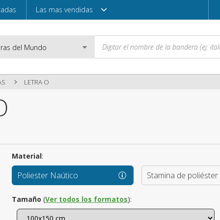
zadas
Las mas vendidas
AS
LETRA O
O
Correo electróni
Contraseña
Material
:
Poliester Naútico
Stamina de poliéster
Acceder
Tamaño
(
Ver todos los formatos
):