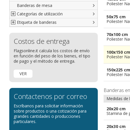
Poliester Na
Banderas de mesa
Italianas
Banderas diplomáticas
Categorías de utilización
Americanas
Organizaciones internacionales
50x75 cm
Poliester Na
Etiqueta de banderas
Resto del Mundo
Publicitarias
Banderas publicitarias
Étnicas
banderas para abanderados
Definición de Bandera
70x100 cm
Costos de entrega
banderas para barcos
Glosario de banderas
Poliester Na
banderas para hoteles
Come disporre le bandiere
Flagsonline.it calcula los costos de envío
100x150 c
en función del peso de los bienes, el tipo
banderas para eventos
Dimensiones de las banderas
Poliester Na
de pago y el método de entrega.
banderas para bicicletas
150x225 c
Banderas para concesionarios
VER
Poliester Na
Banderas para tiendas
banderas para Palios
Banderas e
Contactenos por correo
banderas para religiosas
Medidas de 
Escríbanos para solicitar información
Administraciones Públicas
20x20 cm
sobre productos o una cotización para
Stamina de p
Banderas para embajadas
grandes cantidades o producciones
particulares.
banderas para parques
20x30 cm