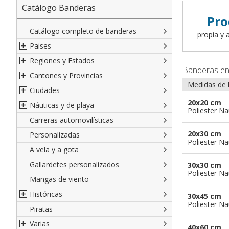
Catálogo Banderas
Pro
Catálogo completo de banderas
propia y a
Paises
Regiones y Estados
Norte América
Banderas e
Cantones y Provincias
América del Sur
Regiones italianas
Medidas de 
Ciudades
Europa
Estados de EEUU
Cantones suizos
20x20 cm
Náuticas y de playa
Africa
Francesas
Provincias italianas
Ciudades italianas
Poliester Na
Carreras automovilísticas
Asia
Españolas
provincias del Mundo
Ciudades francesas
Militares y Mercantes
20x30 cm
Personalizadas
Oceanía
Austríacas
Territorios británicos de ultramar
Ciudades españolas
Código náutico internacional
Poliester Na
A vela y a gota
Alemanas
Francia de ultramar
Ciudades del Mundo
Empavesadas
Gallardetes personalizados
Regiones del Mundo
Provincias Españolas
De Playa
30x30 cm
Poliester Na
Mangas de viento
De cortesia
Históricas
30x45 cm
Poliester Na
Piratas
Francesas
Varias
Británicas
40x60 cm