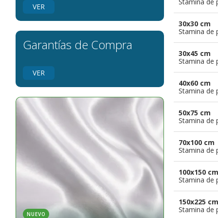
Stamina de p
banderas para grupos musicales
VER
Banderas para niños
30x30 cm
Banderas para fiestas
Stamina de p
Garantías de Compra
30x45 cm
Stamina de p
VER
40x60 cm
Stamina de p
50x75 cm
Stamina de p
70x100 cm
Stamina de p
100x150 c
Stamina de p
150x225 c
Stamina de p
NUEVO