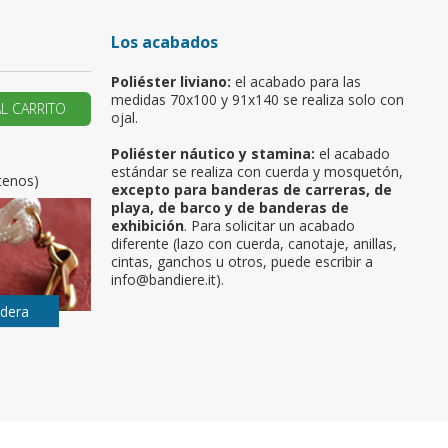
u primer pedido?
Los acabados
Poliéster liviano:
el acabado para las
AR UNA NUEVA CUENTA
medidas 70x100 y 91x140 se realiza solo con
AL CARRITO
ojal.
Poliéster náutico y stamina:
el acabado
estándar se realiza con cuerda y mosquetón,
tenos)
excepto para banderas de carreras, de
playa, de barco y de banderas de
exhibición
. Para solicitar un acabado
diferente (lazo con cuerda, canotaje, anillas,
cintas, ganchos u otros, puede escribir a
info@bandiere.it).
ndera