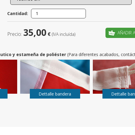
¿Es este t
Cantidad:
CRE
35,00
AÑADIR 
Precio:
€
(IVA incluída)
utico y estameña de poliéster
(Para diferentes acabados, contác
Dettalle bandera
Dettalle ba