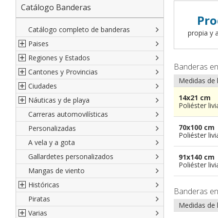
Catálogo Banderas
Pro
Catálogo completo de banderas
propia y a
Paises
Regiones y Estados
Norte América
Banderas e
Cantones y Provincias
América del Sur
Regiones italianas
Medidas de 
Ciudades
Europa
Estados de EEUU
Cantones suizos
14x21 cm
Náuticas y de playa
Africa
Francesas
Provincias italianas
Ciudades italianas
Poliéster liv
Carreras automovilísticas
Asia
Españolas
provincias del Mundo
Ciudades francesas
Militares y Mercantes
70x100 cm
Personalizadas
Oceanía
Austríacas
Territorios británicos de ultramar
Ciudades españolas
Código náutico internacional
Poliéster liv
A vela y a gota
Alemanas
Francia de ultramar
Ciudades del Mundo
Empavesadas
Gallardetes personalizados
Regiones del Mundo
Provincias Españolas
De Playa
91x140 cm
Poliéster liv
Mangas de viento
De cortesia
Históricas
Banderas e
Piratas
Francesas
Medidas de 
Varias
Británicas