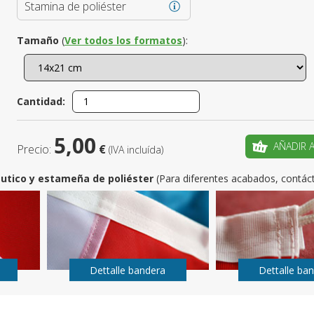
Stamina de poliéster
¿Es este t
Tamaño
(
Ver todos los formatos
):
CRE
Cantidad:
5,00
AÑADIR 
Precio:
€
(IVA incluída)
utico y estameña de poliéster
(Para diferentes acabados, contác
Dettalle bandera
Dettalle ba