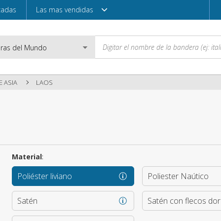
zadas
Las mas vendidas
 ASIA
LAOS
Correo electróni
Contraseña
Material
:
Poliéster liviano
Poliester Naútico
Acceder
Satén
Satén con flecos do