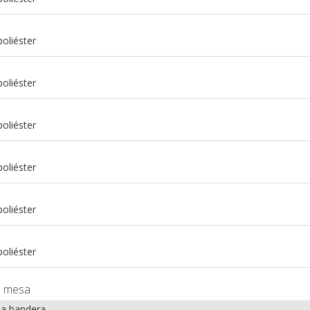
oliéster
oliéster
oliéster
oliéster
m
oliéster
m
oliéster
e mesa
la bandera