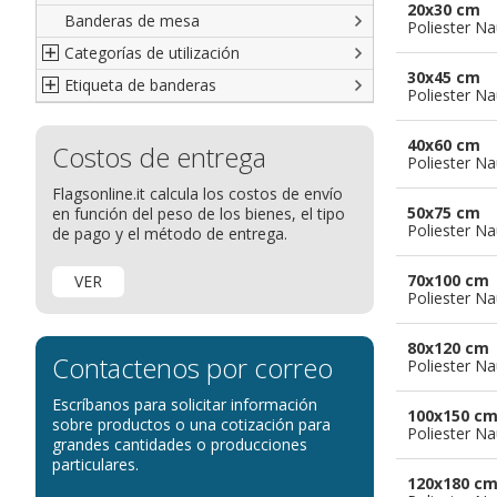
20x30 cm
Banderas de mesa
Italianas
Banderas diplomáticas
Poliester Na
Categorías de utilización
Americanas
Organizaciones internacionales
30x45 cm
Etiqueta de banderas
Resto del Mundo
Publicitarias
Banderas publicitarias
Poliester Na
Étnicas
banderas para abanderados
Definición de Bandera
40x60 cm
Costos de entrega
banderas para barcos
Glosario de banderas
Poliester Na
banderas para hoteles
Come disporre le bandiere
Flagsonline.it calcula los costos de envío
50x75 cm
en función del peso de los bienes, el tipo
banderas para eventos
Dimensiones de las banderas
Poliester Na
de pago y el método de entrega.
banderas para bicicletas
Banderas para concesionarios
70x100 cm
VER
Poliester Na
Banderas para tiendas
banderas para Palios
80x120 cm
Contactenos por correo
Poliester Na
banderas para religiosas
Escríbanos para solicitar información
Administraciones Públicas
100x150 c
sobre productos o una cotización para
Poliester Na
Banderas para embajadas
grandes cantidades o producciones
particulares.
banderas para parques
120x180 c