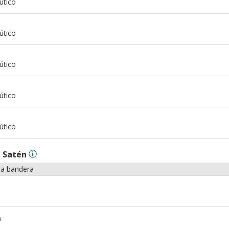
útico
m
útico
m
útico
m
útico
m
útico
n
Satén
la bandera
m