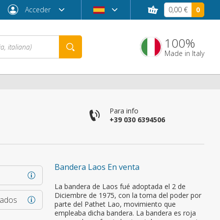
Acceder
0,00 €
0
100%
Made in Italy
co
Para info
+39 030 6394506
Bandera Laos En venta
¿Contraseña olvidada?
La bandera de Laos fué adoptada el 2 de
Diciembre de 1975, con la toma del poder por
rados
parte del Pathet Lao, movimiento que
empleaba dicha bandera. La bandera es roja