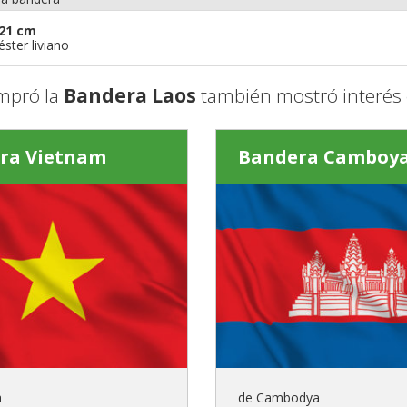
21 cm
éster liviano
mpró la
Bandera Laos
también mostró interés 
ra Vietnam
Bandera Camboy
a
de Cambodya