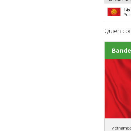
14x
Poli
Quien co
Bande
vietnamit