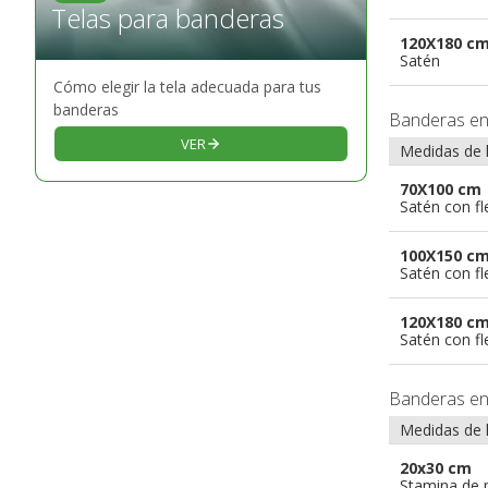
Telas para banderas
120X180 c
Satén
Cómo elegir la tela adecuada para tus
banderas
Banderas e
VER
Medidas de 
70X100 cm
Satén con f
100X150 c
Satén con f
120X180 c
Satén con f
Banderas e
Medidas de 
20x30 cm
Stamina de p