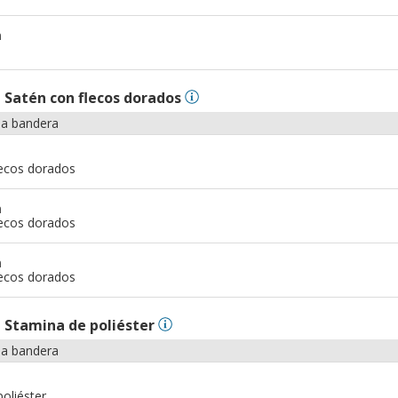
m
n
Satén con flecos dorados
la bandera
lecos dorados
m
lecos dorados
m
lecos dorados
n
Stamina de poliéster
la bandera
oliéster