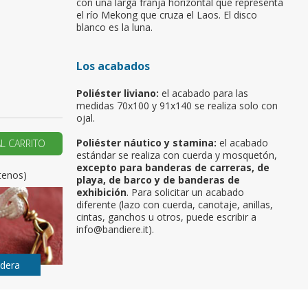
con una larga franja horizontal que representa
el río Mekong que cruza el Laos. El disco
u primer pedido?
blanco es la luna.
Los acabados
AR UNA NUEVA CUENTA
Poliéster liviano:
el acabado para las
medidas 70x100 y 91x140 se realiza solo con
ojal.
Poliéster náutico y stamina:
el acabado
AL CARRITO
estándar se realiza con cuerda y mosquetón,
excepto para banderas de carreras, de
tenos)
playa, de barco y de banderas de
exhibición
. Para solicitar un acabado
diferente (lazo con cuerda, canotaje, anillas,
cintas, ganchos u otros, puede escribir a
info@bandiere.it).
ndera