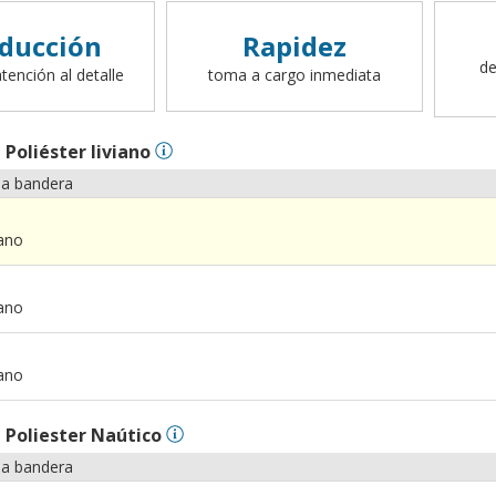
ducción
Rapidez
de
tención al detalle
toma a cargo inmediata
n
Poliéster liviano
la bandera
iano
iano
iano
n
Poliester Naútico
la bandera