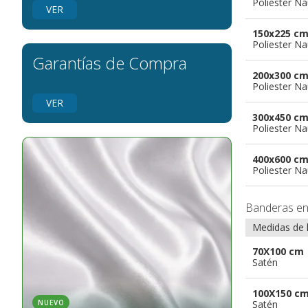
Poliester Na
banderas para grupos musicales
VER
Banderas para niños
150x225 c
Banderas para fiestas
Poliester Na
Garantías de Compra
200x300 c
Poliester Na
VER
300x450 c
Poliester Na
400x600 c
Poliester Na
Banderas e
Medidas de 
70X100 cm
Satén
100X150 c
Satén
NUEVO