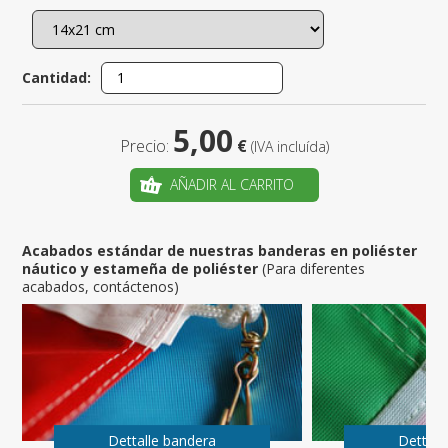
Cantidad:
5,00
Precio:
€
(IVA incluída)
AÑADIR AL CARRITO
Acabados estándar de nuestras banderas en poliéster
náutico y estameña de poliéster
(Para diferentes
acabados, contáctenos)
Dettalle bandera
Dettall