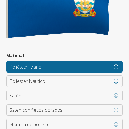
Material
:
Poliéster liviano
Poliester Naútico
Satén
Satén con flecos dorados
Stamina de poliéster