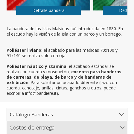
Dettalle bandera
Dettall
La bandera de las Islas Malvinas fué introducida en 1880. En
el escudo hay la visión de la Isla con un barco y un borrego.
Poliéster liviano:
el acabado para las medidas 70x100 y
91x140 se realiza solo con ojal.
Poliéster náutico y stamina:
el acabado estándar se
realiza con cuerda y mosquetón,
excepto para banderas
de carreras, de playa, de barco y de banderas de
exhibición
. Para solicitar un acabado diferente (lazo con
cuerda, canotaje, anillas, cintas, ganchos u otros, puede
escribir a info@bandiere.it).
Catálogo Banderas
Costos de entrega
Catálogo completo de banderas