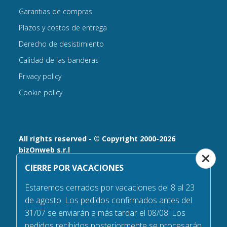
Garantias de compras
Plazos y costos de entrega
Derecho de desistimiento
Calidad de las banderas
Privacy policy
Cookie policy
All rights reserved - © Copyright 2000-2026
bizOnweb s.r.l
CIERRE POR VACACIONES
Via Fratelli Bandiera 18, 25122 - Brescia, Italia
P.IVA 02232630984 - Iscrizione presso la Camera di
Estaremos cerrados por vacaciones del 8 al 23
Commercio di Brescia,
de agosto. Los pedidos confirmados antes del
n° REA 432569 Capitale sociale versato Euro 25.000,00.
31/07 se enviarán a más tardar el 08/08. Los
Tel +39.030 6394506
pedidos recibidos posteriormente se procesarán