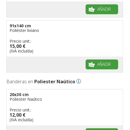
banderas para barcos
Glosario de banderas
AÑADIR
banderas para hoteles
Come disporre le bandiere
banderas para eventos
Dimensiones de las banderas
91x140 cm
banderas para bicicletas
Poliéster liviano
Banderas para concesionarios
Precio unit.:
15,00 €
Banderas para tiendas
(IVA incluída)
banderas para Palios
banderas para religiosas
AÑADIR
Administraciones Públicas
Banderas para embajadas
Banderas en
Poliester Naútico
banderas para parques
20x30 cm
banderas para grupos musicales
Poliester Naútico
Banderas para niños
Precio unit.:
Banderas para fiestas
12,00 €
(IVA incluída)