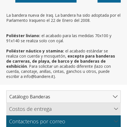
La bandera nueva de Iraq. La bandera ha sido adoptada por el
Parlamento Iraqueno el 22 de Enero del 2008.
Poliéster liviano:
el acabado para las medidas 70x100 y
91x140 se realiza solo con ojal.
Poliéster náutico y stamina:
el acabado estándar se
realiza con cuerda y mosquetón,
excepto para banderas
de carreras, de playa, de barco y de banderas de
exhibición
. Para solicitar un acabado diferente (lazo con
cuerda, canotaje, anillas, cintas, ganchos u otros, puede
escribir a info@bandiere.it).
Catálogo Banderas
Costos de entrega
Catálogo completo de banderas
Flagsonline.it calcula los costos de envío en función del
Paises
Contactenos por correo
peso de los bienes, el tipo de pago y el método de
Regiones y Estados
Norte América