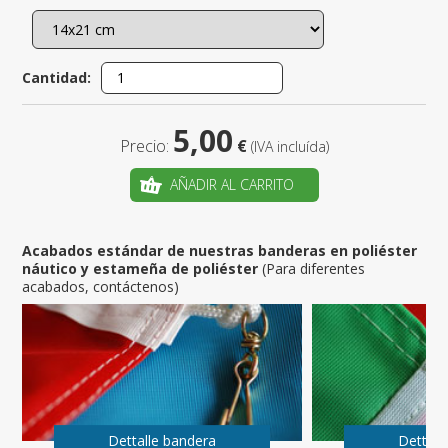
Cantidad:
5,00
Precio:
€
(IVA incluída)
AÑADIR AL CARRITO
Acabados estándar de nuestras banderas en poliéster
náutico y estameña de poliéster
(Para diferentes
acabados, contáctenos)
Dettalle bandera
Dettall