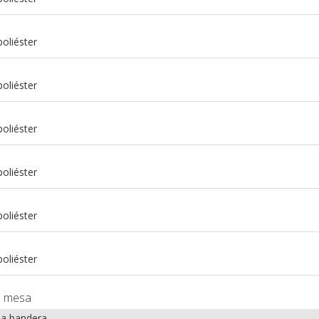
oliéster
oliéster
oliéster
oliéster
m
oliéster
m
oliéster
e mesa
la bandera