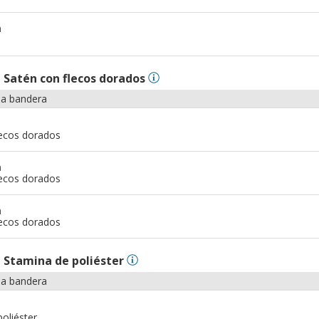
m
n
Satén con flecos dorados
la bandera
lecos dorados
m
lecos dorados
m
lecos dorados
n
Stamina de poliéster
la bandera
oliéster