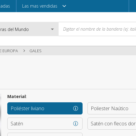
zadas
Las mas vendidas
E EUROPA
GALES
Correo electróni
Contraseña
Material
:
Poliéster liviano
Poliester Naútico
Acceder
Satén
Satén con flecos do