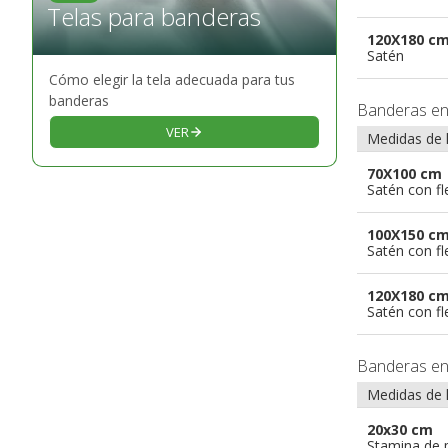
Telas para banderas
120X180 c
Satén
Cómo elegir la tela adecuada para tus
banderas
Banderas e
VER
Medidas de 
70X100 cm
Satén con f
100X150 c
Satén con f
120X180 c
Satén con f
Banderas e
Medidas de 
20x30 cm
Stamina de p