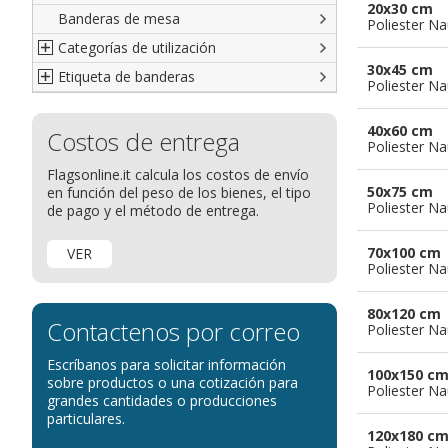
20x30 cm
Banderas de mesa
Italianas
Banderas diplomáticas
Poliester Na
Categorías de utilización
Americanas
Organizaciones internacionales
30x45 cm
Etiqueta de banderas
Resto del Mundo
Publicitarias
Banderas publicitarias
Poliester Na
Étnicas
banderas para abanderados
Definición de Bandera
40x60 cm
Costos de entrega
banderas para barcos
Glosario de banderas
Poliester Na
banderas para hoteles
Come disporre le bandiere
Flagsonline.it calcula los costos de envío
50x75 cm
en función del peso de los bienes, el tipo
banderas para eventos
Dimensiones de las banderas
Poliester Na
de pago y el método de entrega.
banderas para bicicletas
Banderas para concesionarios
70x100 cm
VER
Poliester Na
Banderas para tiendas
banderas para Palios
80x120 cm
Contactenos por correo
Poliester Na
banderas para religiosas
Escríbanos para solicitar información
Administraciones Públicas
100x150 c
sobre productos o una cotización para
Poliester Na
Banderas para embajadas
grandes cantidades o producciones
particulares.
banderas para parques
120x180 c