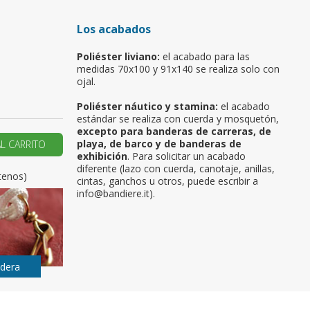
u primer pedido?
Los acabados
Poliéster liviano:
el acabado para las
AR UNA NUEVA CUENTA
medidas 70x100 y 91x140 se realiza solo con
ojal.
Poliéster náutico y stamina:
el acabado
estándar se realiza con cuerda y mosquetón,
excepto para banderas de carreras, de
playa, de barco y de banderas de
AL CARRITO
exhibición
. Para solicitar un acabado
diferente (lazo con cuerda, canotaje, anillas,
tenos)
cintas, ganchos u otros, puede escribir a
info@bandiere.it).
ndera