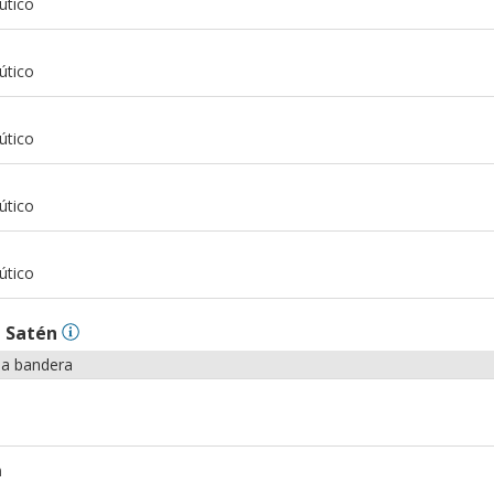
útico
m
útico
m
útico
m
útico
m
útico
n
Satén
la bandera
m