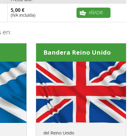
5,00 €
AÑADIR
(IVA incluída)
 en:
Bandera Reino Unido
del Reino Unido