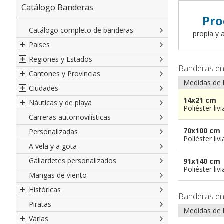
Catálogo Banderas
Pro
Catálogo completo de banderas
propia y a
Paises
Regiones y Estados
Norte América
Banderas e
Cantones y Provincias
América del Sur
Regiones italianas
Medidas de 
Ciudades
Europa
Estados de EEUU
Cantones suizos
14x21 cm
Náuticas y de playa
Africa
Francesas
Provincias italianas
Ciudades italianas
Poliéster liv
Carreras automovilísticas
Asia
Españolas
provincias del Mundo
Ciudades francesas
Militares y Mercantes
70x100 cm
Personalizadas
Oceanía
Austríacas
Territorios británicos de ultramar
Ciudades españolas
Código náutico internacional
Poliéster liv
A vela y a gota
Alemanas
Francia de ultramar
Ciudades del Mundo
Empavesadas
Gallardetes personalizados
Regiones del Mundo
Provincias Españolas
De Playa
91x140 cm
Poliéster liv
Mangas de viento
De cortesia
Históricas
Banderas e
Piratas
Francesas
Medidas de 
Varias
Británicas