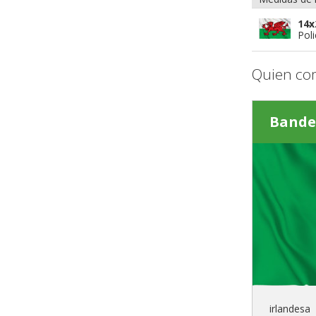
14x
Poli
Quien co
Bande
irlandesa