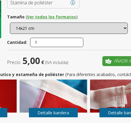
Stamina de poliéster
¿Es este t
Tamaño
(
Ver todos los formatos
):
CRE
Cantidad:
5,00
AÑADIR 
Precio:
€
(IVA incluída)
utico y estameña de poliéster
(Para diferentes acabados, contác
Dettalle bandera
Dettalle ba