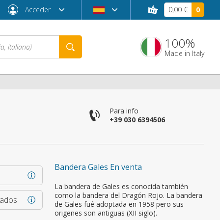
Acceder
0,00 €
0
100%
Made in Italy
co
Para info
+39 030 6394506
Bandera Gales En venta
¿Contraseña olvidada?
La bandera de Gales es conocida también
como la bandera del Dragón Rojo. La bandera
rados
de Gales fué adoptada en 1958 pero sus
origenes son antiguas (XII siglo).