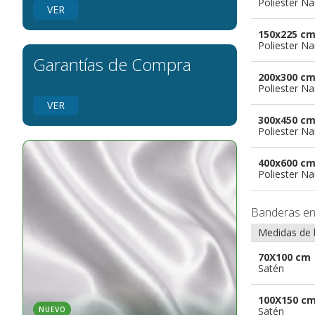
Poliester Na
banderas para grupos musicales
VER
Banderas para niños
150x225 c
Banderas para fiestas
Poliester Na
Garantías de Compra
200x300 c
Poliester Na
VER
300x450 c
Poliester Na
400x600 c
Poliester Na
Banderas e
Medidas de 
70X100 cm
Satén
100X150 c
Satén
NUEVO