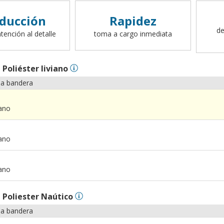
ducción
Rapidez
de
tención al detalle
toma a cargo inmediata
n
Poliéster liviano
la bandera
iano
iano
iano
n
Poliester Naútico
la bandera