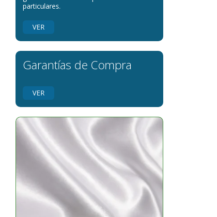
particulares.
banderas para parques
banderas para grupos musicales
VER
Banderas para niños
Banderas para fiestas
Garantías de Compra
VER