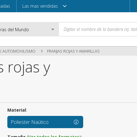
zadas
Las mas vendidas
E AUTOMOVILISMO
FRANJAS ROJAS Y AMARILLAS
 rojas y
Correo electróni
Contraseña
Material
:
Acceder
Poliester Naútico
Tamaño
(
Ver todos los formatos
):