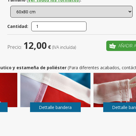
¿Es este t
Cantidad:
CRE
12,00
AÑADIR 
Precio:
€
(IVA incluída)
utico y estameña de poliéster
(Para diferentes acabados, contác
Dettalle bandera
Dettalle ba