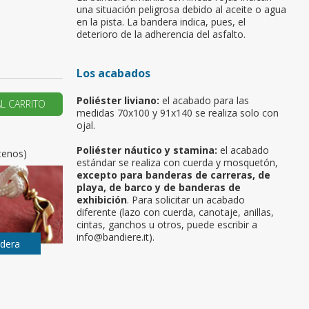
una situación peligrosa debido al aceite o agua
en la pista. La bandera indica, pues, el
u primer pedido?
deterioro de la adherencia del asfalto.
AR UNA NUEVA CUENTA
Los acabados
Poliéster liviano:
el acabado para las
AL CARRITO
medidas 70x100 y 91x140 se realiza solo con
ojal.
Poliéster náutico y stamina:
el acabado
tenos)
estándar se realiza con cuerda y mosquetón,
excepto para banderas de carreras, de
playa, de barco y de banderas de
exhibición
. Para solicitar un acabado
diferente (lazo con cuerda, canotaje, anillas,
cintas, ganchos u otros, puede escribir a
info@bandiere.it).
ndera