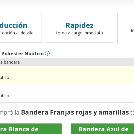
ducción
Rapidez
de
tención al detalle
toma a cargo inmediata
n
Poliester Naútico
la bandera
útico
útico
mpró la
Bandera Franjas rojas y amarillas
t
ra Blanca de
Bandera Azul de