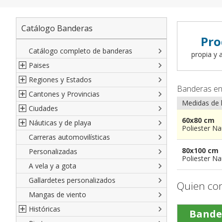
Catálogo Banderas
Pro
Catálogo completo de banderas
propia y a
Paises
Regiones y Estados
Norte América
Banderas e
Cantones y Provincias
América del Sur
Regiones italianas
Medidas de 
Ciudades
Europa
Estados de EEUU
Cantones suizos
60x80 cm
Náuticas y de playa
Africa
Francesas
Provincias italianas
Ciudades italianas
Poliester Na
Carreras automovilísticas
Asia
Españolas
provincias del Mundo
Ciudades francesas
Militares y Mercantes
80x100 cm
Personalizadas
Oceanía
Austríacas
Territorios británicos de ultramar
Ciudades españolas
Código náutico internacional
Poliester Na
A vela y a gota
Alemanas
Francia de ultramar
Ciudades del Mundo
Empavesadas
Gallardetes personalizados
Regiones del Mundo
Provincias Españolas
De Playa
Quien co
Mangas de viento
De cortesia
Históricas
Bande