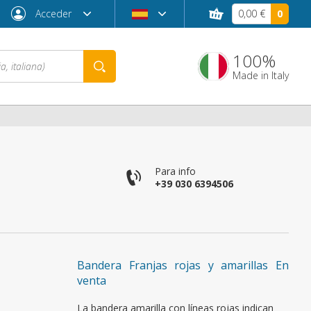
Acceder
0,00 €
0
100%
Made in Italy
co
Para info
+39 030 6394506
¿Contraseña olvidada?
Bandera Franjas rojas y amarillas En
venta
La bandera amarilla con líneas rojas indican