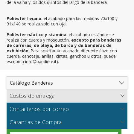
de la vaina y los dos quintos del largo de la bandera.
Poliéster liviano:
el acabado para las medidas 70x100 y
91x140 se realiza solo con ojal.
Poliéster náutico y stamina:
el acabado estándar se
realiza con cuerda y mosquetón,
excepto para banderas
de carreras, de playa, de barco y de banderas de
exhibición
. Para solicitar un acabado diferente (lazo con
cuerda, canotaje, anillas, cintas, ganchos u otros, puede
escribir a info@bandiere.it).
Catálogo Banderas
Costos de entrega
Catálogo completo de banderas
Flagsonline.it calcula los costos de envío en función del
Paises
Contactenos por correo
peso de los bienes, el tipo de pago y el método de
Regiones y Estados
Norte América
entrega.
NUEVO
Escríbanos para solicitar información sobre productos o
Telas para banderas
Garantías de Compra
Cantones y Provincias
América del Sur
Regiones italianas
una cotización para grandes cantidades o producciones
VER
particulares.
Ciudades
Europa
Estados de EEUU
Cantones suizos