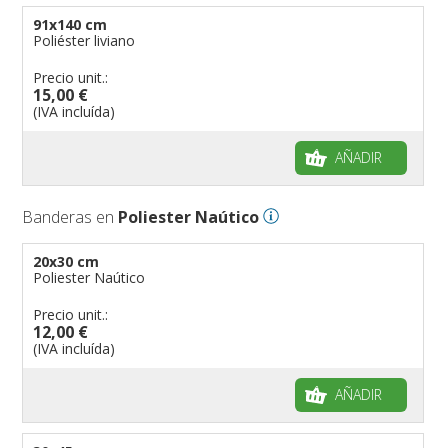
banderas para eventos
Dimensiones de las banderas
91x140 cm
banderas para bicicletas
Poliéster liviano
Banderas para concesionarios
Precio unit.:
15,00 €
Banderas para tiendas
(IVA incluída)
banderas para Palios
banderas para religiosas
AÑADIR
Administraciones Públicas
Banderas para embajadas
Banderas en
Poliester Naútico
banderas para parques
20x30 cm
banderas para grupos musicales
Poliester Naútico
Banderas para niños
Precio unit.:
Banderas para fiestas
12,00 €
(IVA incluída)
AÑADIR