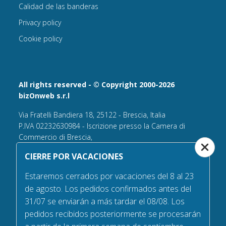
Calidad de las banderas
Privacy policy
Cookie policy
All rights reserved - © Copyright 2000-2026
bizOnweb s.r.l
Via Fratelli Bandiera 18, 25122 - Brescia, Italia
P.IVA 02232630984 - Iscrizione presso la Camera di
Commercio di Brescia,
n° REA 432569 Capitale sociale versato Euro 25.000,00.
CIERRE POR VACACIONES
Tel +39.030 6394506
Estaremos cerrados por vacaciones del 8 al 23
Email:
info@bandiere.it
de agosto. Los pedidos confirmados antes del
PEC
bizonweb@mailcertiﬁcatapec.it
31/07 se enviarán a más tardar el 08/08. Los
pedidos recibidos posteriormente se procesarán