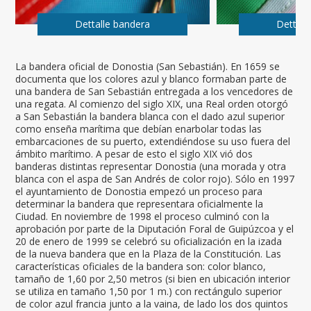
Dettalle bandera
Dettall
La bandera oficial de Donostia (San Sebastián). En 1659 se
documenta que los colores azul y blanco formaban parte de
una bandera de San Sebastián entregada a los vencedores de
una regata. Al comienzo del siglo XIX, una Real orden otorgó
a San Sebastián la bandera blanca con el dado azul superior
como enseña marítima que debían enarbolar todas las
embarcaciones de su puerto, extendiéndose su uso fuera del
ámbito marítimo. A pesar de esto el siglo XIX vió dos
banderas distintas representar Donostia (una morada y otra
blanca con el aspa de San Andrés de color rojo). Sólo en 1997
el ayuntamiento de Donostia empezó un proceso para
determinar la bandera que representara oficialmente la
Ciudad. En noviembre de 1998 el proceso culminó con la
aprobación por parte de la Diputación Foral de Guipúzcoa y el
20 de enero de 1999 se celebró su oficialización en la izada
de la nueva bandera que en la Plaza de la Constitución. Las
características oficiales de la bandera son: color blanco,
tamaño de 1,60 por 2,50 metros (si bien en ubicación interior
se utiliza en tamaño 1,50 por 1 m.) con rectángulo superior
de color azul francia junto a la vaina, de lado los dos quintos