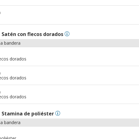
m
n
Satén con flecos dorados
la bandera
lecos dorados
m
lecos dorados
m
lecos dorados
n
Stamina de poliéster
la bandera
oliéster