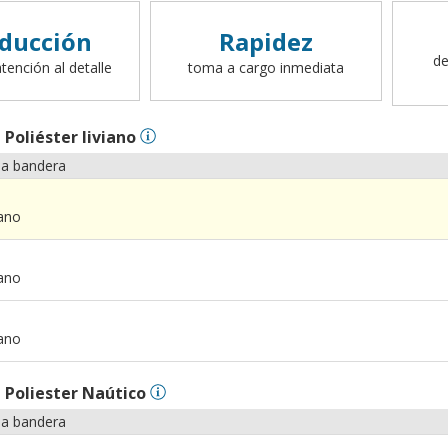
ducción
Rapidez
de
tención al detalle
toma a cargo inmediata
n
Poliéster liviano
la bandera
iano
iano
iano
n
Poliester Naútico
la bandera