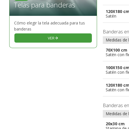
Telas para banderas
120X180 c
Satén
Cómo elegir la tela adecuada para tus
banderas
Banderas e
VER
Medidas de 
70X100 cm
Satén con f
100X150 c
Satén con f
120X180 c
Satén con f
Banderas e
Medidas de 
20x30 cm
Stamina de p