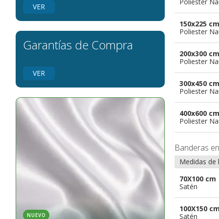
Poliester Na
banderas para grupos musicales
VER
Banderas para niños
150x225 c
Banderas para fiestas
Poliester Na
Garantías de Compra
200x300 c
Poliester Na
VER
300x450 c
Poliester Na
400x600 c
Poliester Na
Banderas e
Medidas de 
70X100 cm
Satén
100X150 c
Satén
NUEVO