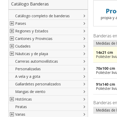
Catálogo Banderas
Pro
Catálogo completo de banderas
propia y a
Paises
Regiones y Estados
Norte América
Banderas e
Cantones y Provincias
América del Sur
Regiones italianas
Medidas de 
Ciudades
Europa
Estados de EEUU
Cantones suizos
14x21 cm
Náuticas y de playa
Africa
Francesas
Provincias italianas
Ciudades italianas
Poliéster liv
Carreras automovilísticas
Asia
Españolas
provincias del Mundo
Ciudades francesas
Militares y Mercantes
70x100 cm
Personalizadas
Oceanía
Austríacas
Territorios británicos de ultramar
Ciudades españolas
Código náutico internacional
Poliéster liv
A vela y a gota
Alemanas
Francia de ultramar
Ciudades del Mundo
Empavesadas
Gallardetes personalizados
Regiones del Mundo
Provincias Españolas
De Playa
91x140 cm
Poliéster liv
Mangas de viento
De cortesia
Históricas
Banderas e
Piratas
Francesas
Medidas de 
Varias
Británicas