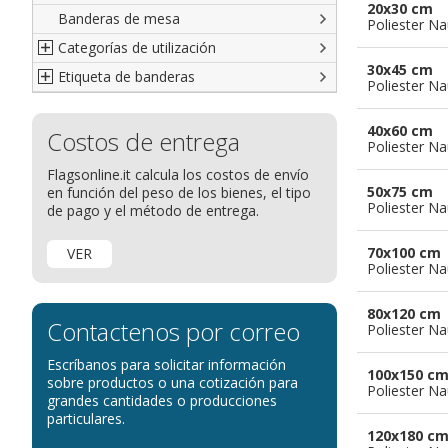
20x30 cm
Banderas de mesa
Italianas
Banderas diplomáticas
Poliester Na
Categorías de utilización
Americanas
Organizaciones internacionales
30x45 cm
Etiqueta de banderas
Resto del Mundo
Publicitarias
Banderas publicitarias
Poliester Na
Étnicas
banderas para abanderados
Definición de Bandera
40x60 cm
Costos de entrega
banderas para barcos
Glosario de banderas
Poliester Na
banderas para hoteles
Come disporre le bandiere
Flagsonline.it calcula los costos de envío
50x75 cm
en función del peso de los bienes, el tipo
banderas para eventos
Dimensiones de las banderas
Poliester Na
de pago y el método de entrega.
banderas para bicicletas
Banderas para concesionarios
70x100 cm
VER
Poliester Na
Banderas para tiendas
banderas para Palios
80x120 cm
Contactenos por correo
Poliester Na
banderas para religiosas
Escríbanos para solicitar información
Administraciones Públicas
100x150 c
sobre productos o una cotización para
Poliester Na
Banderas para embajadas
grandes cantidades o producciones
particulares.
banderas para parques
120x180 c