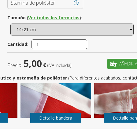
Stamina de poliéster
¿Es este t
Tamaño
(
Ver todos los formatos
):
CRE
Cantidad:
5,00
AÑADIR 
Precio:
€
(IVA incluída)
utico y estameña de poliéster
(Para diferentes acabados, contác
Dettalle bandera
Dettalle ba