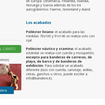
de Europa: Dinamarca, Finlandia, Islandia,
Noruega y Suecia además de los tre
u primer pedido?
autogobiernos: Faeroe, Greenland y Aland.
Los acabados
AR UNA NUEVA CUENTA
Poliéster liviano:
el acabado para las
medidas 70x100 y 91x140 se realiza solo con
ojal.
Poliéster náutico y stamina:
el acabado
AL CARRITO
estándar se realiza con cuerda y mosquetón,
excepto para banderas de carreras, de
tenos)
playa, de barco y de banderas de
exhibición
. Para solicitar un acabado
diferente (lazo con cuerda, canotaje, anillas,
cintas, ganchos u otros, puede escribir a
info@bandiere.it).
ndera