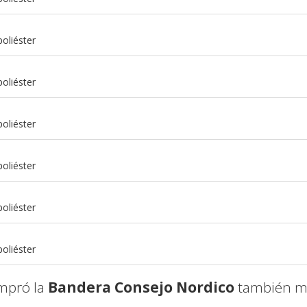
oliéster
oliéster
oliéster
oliéster
m
oliéster
m
oliéster
mpró la
Bandera Consejo Nordico
también mo