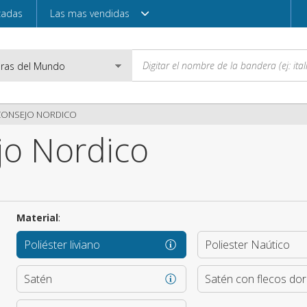
zadas
Las mas vendidas
CONSEJO NORDICO
jo Nordico
Correo electróni
Contraseña
Material
:
Poliéster liviano
Poliester Naútico
Acceder
Satén
Satén con flecos do