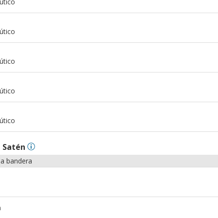
útico
m
útico
m
útico
m
útico
m
útico
n
Satén
la bandera
m