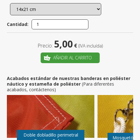
Cantidad:
5,00
Precio:
€
(IVA incluída)
AÑADIR AL CARRITO
Acabados estándar de nuestras banderas en poliéster
náutico y estameña de poliéster
(Para diferentes
acabados, contáctenos)
Doble dobladillo perimetral
Mosquetón B