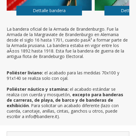
Dettalle bandera
Dettall
La bandera oficial de la Armada de Brandenburgo. Fue la
Armada de la Margraviate de Brandenburgo en Alemania
desde el siglo 16 hasta 1701, cuando pasÃ³ a formar parte de
la Armada prusiana. La bandera estaba en vigor entre los
aÃ±os 1892 hasta 1918. Esta fue la bandera de guerra de la
antigua flota de Brandeburgo Electoral.
Poliéster liviano:
el acabado para las medidas 70x100 y
91x140 se realiza solo con ojal.
Poliéster náutico y stamina:
el acabado estándar se
realiza con cuerda y mosquetón,
excepto para banderas
de carreras, de playa, de barco y de banderas de
exhibición
. Para solicitar un acabado diferente (lazo con
cuerda, canotaje, anillas, cintas, ganchos u otros, puede
escribir a info@bandiere.it).