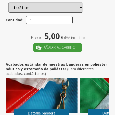
Cantidad:
5,00
Precio:
€
(IVA incluída)
AÑADIR AL CARRITO
Acabados estándar de nuestras banderas en poliéster
náutico y estameña de poliéster
(Para diferentes
acabados, contáctenos)
Dettalle bandera
Dettall