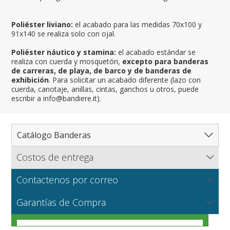
Poliéster liviano:
el acabado para las medidas 70x100 y
91x140 se realiza solo con ojal.
Poliéster náutico y stamina:
el acabado estándar se
realiza con cuerda y mosquetón,
excepto para banderas
de carreras, de playa, de barco y de banderas de
exhibición
. Para solicitar un acabado diferente (lazo con
cuerda, canotaje, anillas, cintas, ganchos u otros, puede
escribir a info@bandiere.it).
Catálogo Banderas
Costos de entrega
Catálogo completo de banderas
Flagsonline.it calcula los costos de envío en función del
Paises
Contactenos por correo
peso de los bienes, el tipo de pago y el método de
Regiones y Estados
Norte América
entrega.
NUEVO
Escríbanos para solicitar información sobre productos o
Telas para banderas
Garantías de Compra
Cantones y Provincias
América del Sur
Regiones italianas
una cotización para grandes cantidades o producciones
VER
particulares.
Ciudades
Europa
Estados de EEUU
Cantones suizos