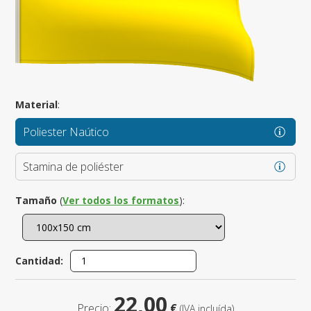
Material
:
Poliester Naútico
Stamina de poliéster
Tamaño
(
Ver todos los formatos
):
Cantidad:
22,00
Precio:
€
(IVA incluída)