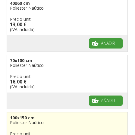
40x60 cm
banderas para bicicletas
Poliester Naútico
Banderas para concesionarios
Precio unit.:
13,00 €
Banderas para tiendas
(IVA incluída)
banderas para Palios
banderas para religiosas
AÑADIR
Administraciones Públicas
Banderas para embajadas
70x100 cm
Poliester Naútico
banderas para parques
Precio unit.:
banderas para grupos musicales
16,00 €
Banderas para niños
(IVA incluída)
Banderas para fiestas
AÑADIR
100x150 cm
Poliester Naútico
Precio unit.: