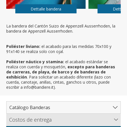
Dettalle bandera
Dettall
La bandera del Cantón Suizo de Appenzell Ausserrhoden, la
bandera de Appenzell Ausserrhoden.
Poliéster liviano:
el acabado para las medidas 70x100 y
91x140 se realiza solo con ojal.
Poliéster náutico y stamina:
el acabado estándar se
realiza con cuerda y mosquetón,
excepto para banderas
de carreras, de playa, de barco y de banderas de
exhibición
. Para solicitar un acabado diferente (lazo con
cuerda, canotaje, anillas, cintas, ganchos u otros, puede
escribir a info@bandiere.it).
Catálogo Banderas
Costos de entrega
Catálogo completo de banderas