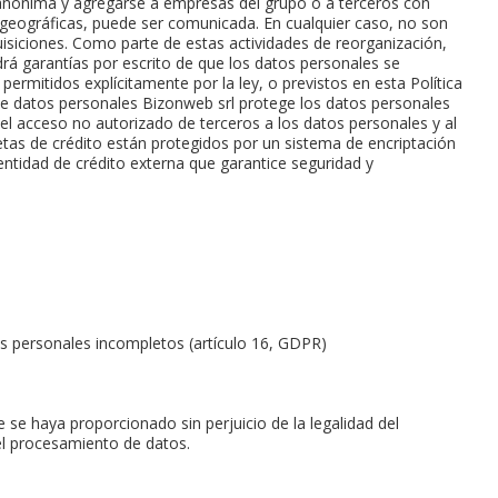
anónima y agregarse a empresas del grupo o a terceros con
as geográficas, puede ser comunicada. En cualquier caso, no son
uisiciones. Como parte de estas actividades de reorganización,
rá garantías por escrito de que los datos personales se
ermitidos explícitamente por la ley, o previstos en esta Política
de datos personales Bizonweb srl protege los datos personales
l acceso no autorizado de terceros a los datos personales y al
jetas de crédito están protegidos por un sistema de encriptación
 entidad de crédito externa que garantice seguridad y
tos personales incompletos (artículo 16, GDPR)
se haya proporcionado sin perjuicio de la legalidad del
del procesamiento de datos.