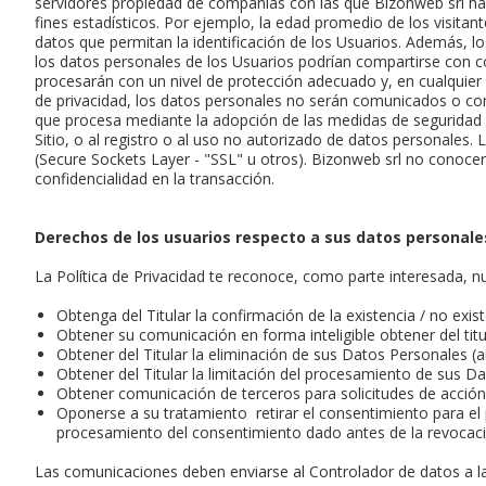
servidores propiedad de compañías con las que Bizonweb srl h
fines estadísticos. Por ejemplo, la edad promedio de los visitan
datos que permitan la identificación de los Usuarios. Además, l
los datos personales de los Usuarios podrían compartirse con c
procesarán con un nivel de protección adecuado y, en cualquier c
de privacidad, los datos personales no serán comunicados o com
que procesa mediante la adopción de las medidas de seguridad r
Sitio, o al registro o al uso no autorizado de datos personales.
(Secure Sockets Layer - "SSL" u otros). Bizonweb srl no conocerá
confidencialidad en la transacción.
Derechos de los usuarios respecto a sus datos personale
La Política de Privacidad te reconoce, como parte interesada, n
Obtenga del Titular la confirmación de la existencia / no exi
Obtener su comunicación en forma inteligible obtener del tit
Obtener del Titular la eliminación de sus Datos Personales (a
Obtener del Titular la limitación del procesamiento de sus D
Obtener comunicación de terceros para solicitudes de acción
Oponerse a su tratamiento retirar el consentimiento para el 
procesamiento del consentimiento dado antes de la revocació
Las comunicaciones deben enviarse al Controlador de datos a la 