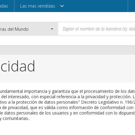
adas
Las mas vendidas
acidad
Correo electróni
Contraseña
 fundamental importancia y garantiza que el procesamiento de los dat
del interesado, con especial referencia a la privacidad y protección. 
tivo a la protección de datos personales" Decreto Legislativo n. 196/
 de privacidad, que es válida como información de conformidad con el
Acceder
de datos personales de los usuarios y en conformidad con lo dispues
 comunitarias..