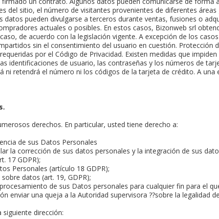
a firmado un contrato. Algunos datos pueden comunicarse de forma 
tes del sitio, el número de visitantes provenientes de diferentes áre
os datos pueden divulgarse a terceros durante ventas, fusiones o adq
ompradores actuales o posibles. En estos casos, Bizonweb srl obtend
aso, de acuerdo con la legislación vigente. A excepción de los casos p
partidos sin el consentimiento del usuario en cuestión. Protección 
equeridas por el Código de Privacidad. Existen medidas que impiden e
 Las identificaciones de usuario, las contraseñas y los números de tar
 ni retendrá el número ni los códigos de la tarjeta de crédito. A una
s.
umerosos derechos. En particular, usted tiene derecho a:
stencia de sus Datos Personales
ular la corrección de sus datos personales y la integración de sus da
rt. 17 GDPR);
atos Personales (artículo 18 GDPR);
 sobre datos (art. 19, GDPR);
procesamiento de sus Datos personales para cualquier fin para el que 
n enviar una queja a la Autoridad supervisora ??sobre la legalidad 
siguiente dirección: