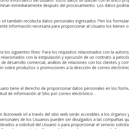
orno informático del usuario. Estos datos se utilizan con el único p
eliminan inmediatamente después del procesamiento. Los datos podrían
l también recolecta datos personales ingresados ??en los formularios
ente información necesaria para proporcionar al Usuario los bienes o 
 los siguientes fines: Para los requisitos relacionados con la autoriz
s relacionados con la estipulación y ejecución de un contrato a petici
de desarrollo comercial, análisis de relaciones con los clientes y com
ón sobre productos o promociones a la dirección de correo electrónic
ario tiene el derecho de proporcionar datos personales en los formular
itud de información al Sitio por correo electrónico. .
por Bizonweb srl a través del sitio web serán accesibles a los órga
rsonales de los Usuarios pueden ser divulgados a las compañías que p
brados a solicitud del Usuario o para proporcionar el servicio solici