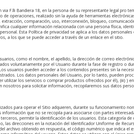
en via F.lli Bandiera 18, en la persona de su representante legal pro
¿Es este t
jo de operaciones, realizado sin la ayuda de herramientas electrónicas,
 extracción, comparación, uso, interconexión, bloqueo, comunicación, 
fica cualquier información relacionada con una persona física, identif
CRE
personal. Esta Política de privacidad se aplica a los datos personales 
os, a los que se puede acceder a través de un enlace en el sitio.
uarios, como el nombre, el apellido, la dirección de correo electróni
os voluntariamente por el Usuario durante la fase de registro o durant
o. Los usuarios pueden acceder a los contenidos presentes sin la nece
strados. Los datos personales del Usuario, por lo tanto, pueden proce
 utilizar los servicios o comprar productos ofrecidos por él), (iii) ) 
 nosotros para solicitar información, recopilaremos sus datos pers
izados para operar el Sitio adquieren, durante su funcionamiento nor
s información que no se recopila para asociarse con partes interesada
erceros, permitir la identificación de los usuarios. Esta categoría de
o, las direcciones en la notación del Identificador Uniforme de Recurs
 del archivo obtenido en respuesta, el código numérico que indica el es