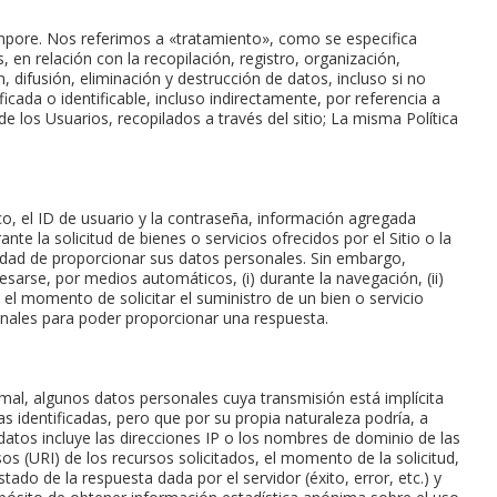
 tempore. Nos referimos a «tratamiento», como se especifica
u primer pedido?
 en relación con la recopilación, registro, organización,
difusión, eliminación y destrucción de datos, incluso si no
icada o identificable, incluso indirectamente, por referencia a
AR UNA NUEVA CUENTA
de los Usuarios, recopilados a través del sitio; La misma Política
co, el ID de usuario y la contraseña, información agregada
e la solicitud de bienes o servicios ofrecidos por el Sitio o la
sidad de proporcionar sus datos personales. Sin embargo,
sarse, por medios automáticos, (i) durante la navegación, (ii)
en el momento de solicitar el suministro de un bien o servicio
onales para poder proporcionar una respuesta.
mal, algunos datos personales cuya transmisión está implícita
s identificadas, pero que por su propia naturaleza podría, a
 datos incluye las direcciones IP o los nombres de dominio de las
os (URI) de los recursos solicitados, el momento de la solicitud,
tado de la respuesta dada por el servidor (éxito, error, etc.) y