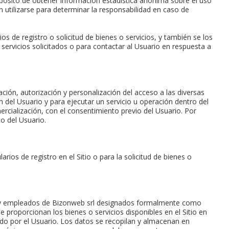
ropósito de obtener información estadística anónima sobre el uso
 utilizarse para determinar la responsabilidad en caso de
 de registro o solicitud de bienes o servicios, y también se los
servicios solicitados o para contactar al Usuario en respuesta a
ación, autorización y personalización del acceso a las diversas
ón del Usuario y para ejecutar un servicio u operación dentro del
ercialización, con el consentimiento previo del Usuario. Por
o del Usuario.
ios de registro en el Sitio o para la solicitud de bienes o
nos y empleados de Bizonweb srl designados formalmente como
roporcionan los bienes o servicios disponibles en el Sitio en
tado por el Usuario. Los datos se recopilan y almacenan en