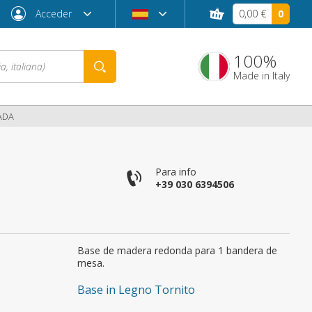
Acceder
0,00 €
0
100%
Made in Italy
ADA
co
Para info
+39 030 6394506
Base de madera redonda para 1 bandera de
¿Contraseña olvidada?
mesa.
Base in Legno Tornito