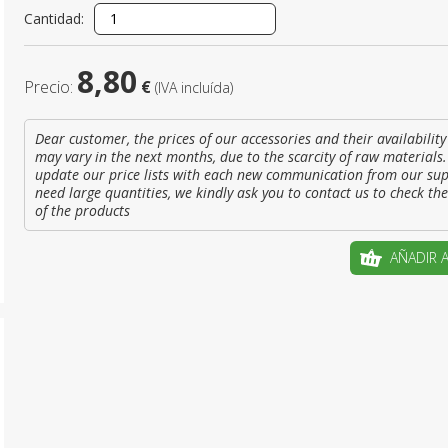
Cantidad:
¿Es este t
8,80
Precio:
€
(IVA incluída)
CRE
Dear customer, the prices of our accessories and their availability
may vary in the next months, due to the scarcity of raw materials.
update our price lists with each new communication from our supp
need large quantities, we kindly ask you to contact us to check the
of the products
AÑADIR 