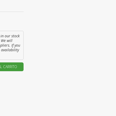
u primer pedido?
AR UNA NUEVA CUENTA
 in our stock
 We will
liers. If you
 availability
AL CARRITO